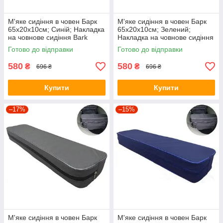
М'яке сидіння в човен Барк
М'яке сидіння в човен Барк
65х20х10см; Синій; Накладка
65х20х10см; Зелений;
на човнове сидіння Bark
Накладка на човнове сидіння
Bark
Готово до відправки
Готово до відправки
580
580
₴
₴
696 ₴
696 ₴
Купити
Купити
–17%
–15%
М'яке сидіння в човен Барк
М'яке сидіння в човен Барк