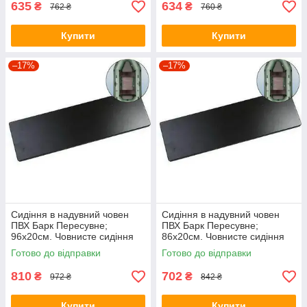
635
634
₴
₴
762 ₴
760 ₴
Купити
Купити
–17%
–17%
Сидіння в надувний човен
Сидіння в надувний човен
ПВХ Барк Пересувне;
ПВХ Барк Пересувне;
96х20см. Човнисте сидіння
86х20см. Човнисте сидіння
Bark.
Bark.
Готово до відправки
Готово до відправки
810
702
₴
₴
972 ₴
842 ₴
Купити
Купити