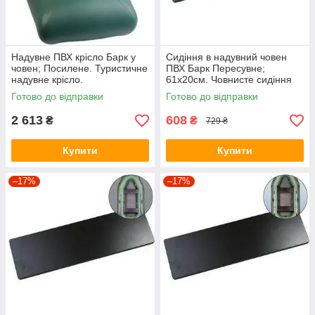
Надувне ПВХ крісло Барк у
Сидіння в надувний човен
човен; Посилене. Туристичне
ПВХ Барк Пересувне;
надувне крісло.
61х20см. Човнисте сидіння
Bark.
Готово до відправки
Готово до відправки
2 613
608
₴
₴
729 ₴
Купити
Купити
–17%
–17%