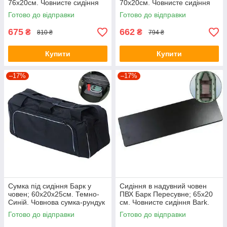
76х20см. Човнисте сидіння
70х20см. Човнисте сидіння
Bark.
Bark.
Готово до відправки
Готово до відправки
675
662
₴
₴
810 ₴
794 ₴
Купити
Купити
–17%
–17%
Сумка під сидіння Барк у
Сидіння в надувний човен
човен; 60х20х25см. Темно-
ПВХ Барк Пересувне; 65х20
Синій. Човнова сумка-рундук
см. Човнисте сидіння Bark.
під сидіння.
Готово до відправки
Готово до відправки