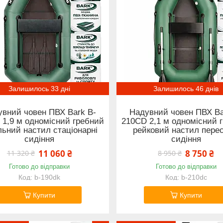
Залишилось 33 дні
Залишилось 46 днів
увний човен ПВХ Bark B-
Надувний човен ПВХ Ba
 1,9 м одномісний гребний
210CD 2,1 м одномісний 
льний настил стаціонарні
рейковий настил перес
сидіння
сидіння
11 060 ₴
8 750 ₴
11 320 ₴
8 950 ₴
Готово до відправки
Готово до відправки
b-190dk
b-210dc
Купити
Купити