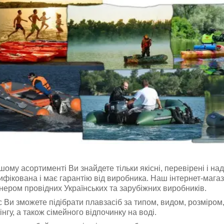
шому асортименті Ви знайдете тільки якісні, перевірені і над
ифікована і має гарантію від виробника. Наш інтернет-мага
нером провідних Українських та зарубіжних виробників.
с Ви зможете підібрати плавзасіб за типом, видом, розміром
інгу, а також сімейного відпочинку на воді.