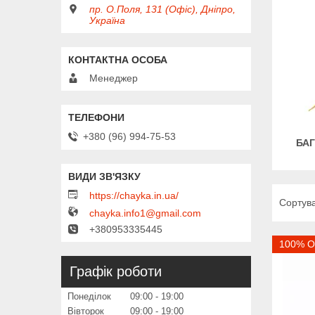
пр. О.Поля, 131 (Офіс), Дніпро,
Україна
Менеджер
+380 (96) 994-75-53
БАГ
https://chayka.in.ua/
chayka.info1@gmail.com
+380953335445
100% О
Графік роботи
Понеділок
09:00
19:00
Вівторок
09:00
19:00