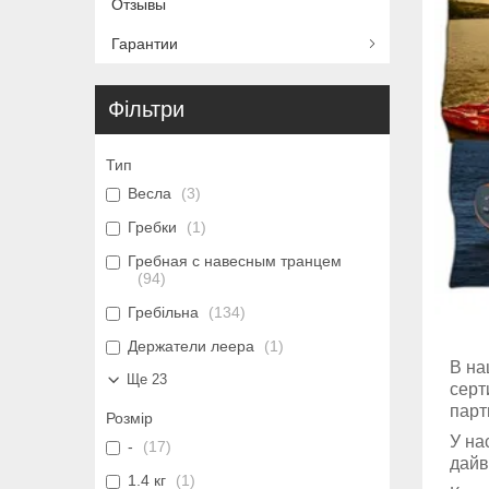
Отзывы
Гарантии
Фільтри
Тип
Весла
3
Гребки
1
Гребная с навесным транцем
94
Гребільна
134
Держатели леера
1
В на
Ще 23
серт
парт
Розмір
У на
-
17
дайв
1.4 кг
1