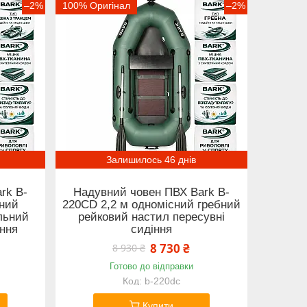
–2%
100% Оригінал
–2%
Залишилось 46 днів
rk B-
Надувний човен ПВХ Bark B-
сний
220CD 2,2 м одномісний гребний
льний
рейковий настил пересувні
іння
сидіння
8 730 ₴
8 930 ₴
Готово до відправки
b-220dc
Купити