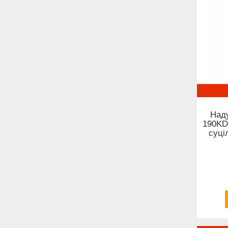
Над
190KD
суці