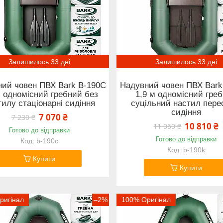
Залишилось 33 дні
Залишилось 33 дні
ий човен ПВХ Bark B-190C
Надувний човен ПВХ Bark
м одномісний гребний без
1,9 м одномісний гре
тилу стаціонарні сидіння
суцільний настил пере
сидіння
7 070 ₴
7 230 ₴
10 810 ₴
11 060 ₴
Готово до відправки
Готово до відправки
b-190c
b-190k
Купити
Купити
ригінал
–2%
100% Оригінал