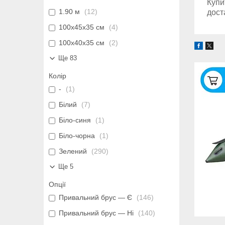
Купи
1.90 м
12
дост
100x45x35 см
4
100х40х35 см
2
Ще 83
Колір
-
1
Білий
7
Біло-синя
1
Біло-чорна
1
Зелений
290
Ще 5
Опції
Привальний брус — Є
146
Привальний брус — Ні
140