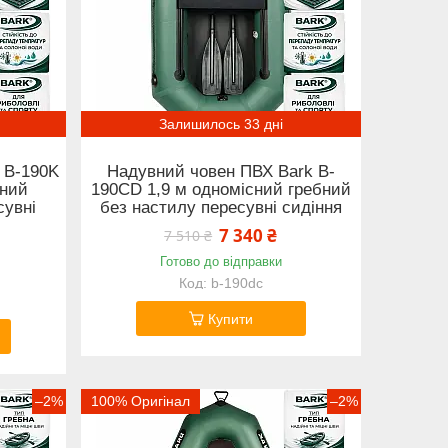
Залишилось 33 дні
 B-190K
Надувний човен ПВХ Bark B-
бний
190CD 1,9 м одномісний гребний
сувні
без настилу пересувні сидіння
7 340 ₴
7 510 ₴
Готово до відправки
b-190dc
Купити
–2%
100% Оригінал
–2%