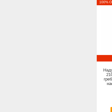
100% О
Над
21
гре
на