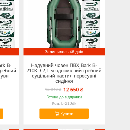
Залишилось 46 днів
rk B-
Надувний човен ПВХ Bark B-
гребний
210KD 2,1 м одномісний гребний
увні
суцільний настил пересувні
сидіння
12 650 ₴
12 940 ₴
Готово до відправки
b-210dk
Купити