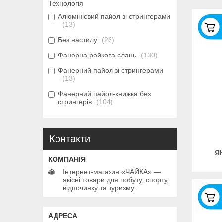
Технологія
Алюмінієвий пайол зі стрингерами
13
Без настилу
26
Фанерна рейкова слань
130
Фанерний пайол зі стрингерами
13
Фанерний пайол-книжка без
стрингерів
104
Контакти
Я
Інтернет-магазин «ЧАЙКА» —
якісні товари для побуту, спорту,
відпочинку та туризму.