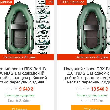
ригінал
–2%
100% Оригінал
Залишилось 46 днів
Залишилось 46 днів
увний човен ПВХ Bark B-
Надувний човен ПВХ Ba
0CND 2,1 м одномісний
210KND 2,1 м одномі
бний з транцем рейковий
гребний з транцем суці
стил пересувні сидіння
настил пересувні сид
9 640 ₴
13 540 ₴
9 870 ₴
13 850 ₴
Готово до відправки
Готово до відправки
b-210dcn
b-210dkn
Купити
Купити