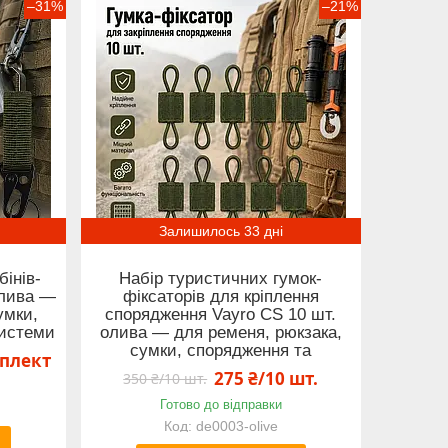
–31%
–21%
Залишилось 33 дні
інів-
Набір туристичних гумок-
олива —
фіксаторів для кріплення
умки,
спорядження Vayro CS 10 шт.
истеми
олива — для ременя, рюкзака,
сумки, спорядження та
мплект
275 ₴/10 шт.
350 ₴/10 шт.
Готово до відправки
de0003-olive