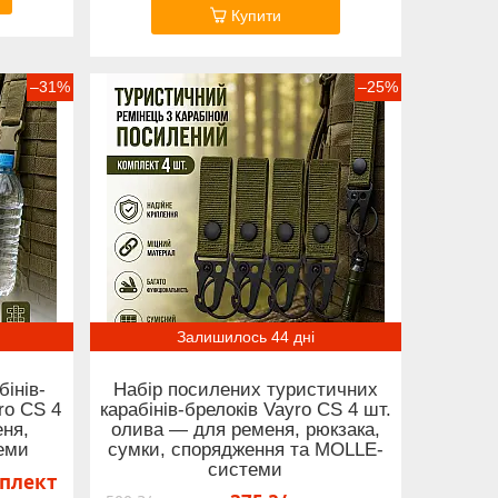
Купити
–31%
–25%
Залишилось 44 дні
інів-
Набір посилених туристичних
ro CS 4
карабінів-брелоків Vayro CS 4 шт.
ня,
олива — для ременя, рюкзака,
еми
сумки, спорядження та MOLLE-
системи
мплект