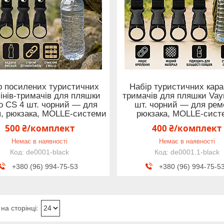
р посилених туристичних
Набір туристичних караб
інів-тримачів для пляшки
тримачів для пляшки Vay
o CS 4 шт. чорний — для
шт. чорний — для рем
, рюкзака, MOLLE-системи
рюкзака, MOLLE-сист
500 ₴/комплект
400 ₴/комплект
Немає в наявності
Немає в наявності
de0001-black
de0001.1-black
+380 (96) 994-75-53
+380 (96) 994-75-5