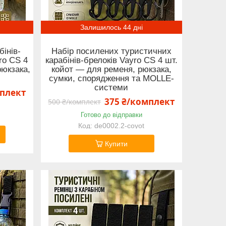
Залишилось 44 дні
інів-
Набір посилених туристичних
ro CS 4
карабінів-брелоків Vayro CS 4 шт.
рюкзака,
койот — для ременя, рюкзака,
сумки, спорядження та MOLLE-
системи
мплект
375 ₴/комплект
500 ₴/комплект
Готово до відправки
de0002.2-coyot
Купити