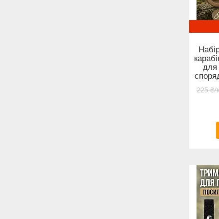
Набі
карабі
для
споря
225 ₴/