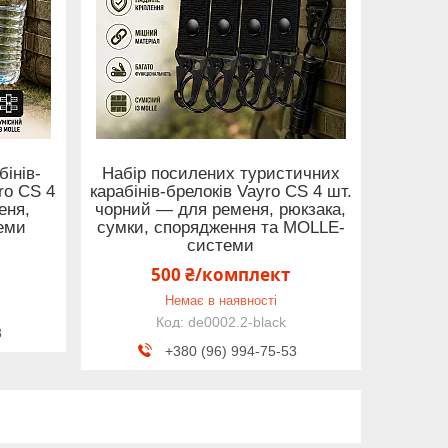
інів-
Набір посилених туристичних
ro CS 4
карабінів-брелоків Vayro CS 4 шт.
еня,
чорний — для ременя, рюкзака,
еми
сумки, спорядження та MOLLE-
системи
500 ₴/комплект
Немає в наявності
de0002.2-black
3
+380 (96) 994-75-53