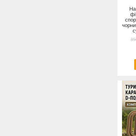
На
фі
спор
чорни
с
35