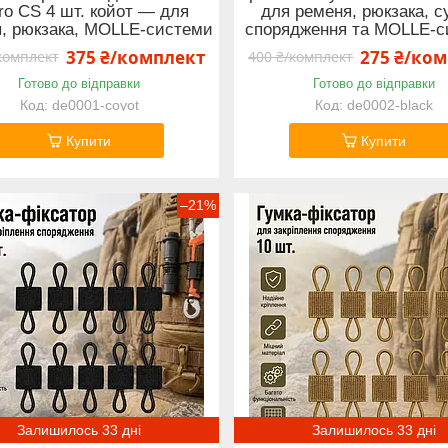
ro CS 4 шт. койот — для
для ременя, рюкзака, с
, рюкзака, MOLLE-системи
спорядження та MOLLE-с
375 ₴/комплект
275 ₴/ко
комплект
400 ₴/комплект
Готово до відправки
Готово до відправки
de0001-coyot
de0002-black
Купити
Купити
–21%
Залишилось 33 дні
Залишилось 33 дні