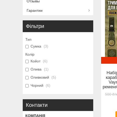
Отзывы
Гарантии
Фільтри
Тип
Сумка
3
Колір
Койот
6
Олива
1
Набі
караб
Оливковий
5
Vay
Чорний
6
ременя
500 ₴/
Контакти