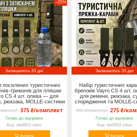
–25%
Залишилось 33 дні
Залишилось 33 дні
р посилених туристичних
Набір туристичних караб
інів-тримачів для пляшки
брелоків Vayro CS 4 шт. 
ro CS 4 шт. олива — для
для ременя, рюкзака, с
, рюкзака, MOLLE-системи
спорядження та MOLLE-с
375 ₴/комплект
275 ₴/ко
комплект
400 ₴/комплект
Готово до відправки
Готово до відправки
de0001-olive
de0002-olive
Купити
Купити