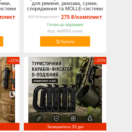
умки,
для ременя, рюкзака, сумки,
истеми
спорядження та MOLLE-системи
мплект
275 ₴/комплект
400 ₴/комплект
Готово до відправки
de0002-coyot
Купити
–21%
–22%
Залишилось 33 дні