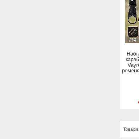
Набі
караб
Vayr
ременя