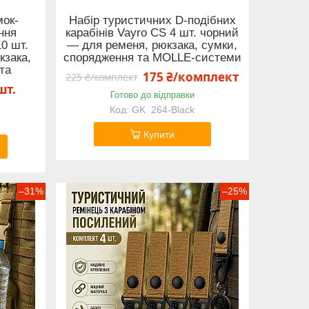
мок-
Набір туристичних D-подібних
ння
карабінів Vayro CS 4 шт. чорний
0 шт.
— для ременя, рюкзака, сумки,
кзака,
спорядження та MOLLE-системи
та
175 ₴/комплект
225 ₴/комплект
шт.
Готово до відправки
GK_264-Black
Купити
–31%
–25%