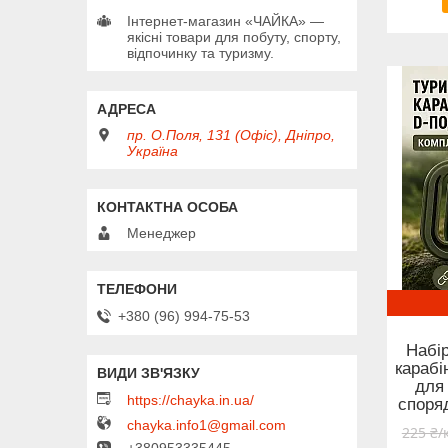
Інтернет-магазин «ЧАЙКА» —
якісні товари для побуту, спорту,
відпочинку та туризму.
пр. О.Поля, 131 (Офіс), Дніпро,
Україна
Менеджер
+380 (96) 994-75-53
Набі
карабі
для
https://chayka.in.ua/
споря
chayka.info1@gmail.com
225 ₴/
+380953335445