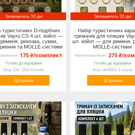
Залишилось 33 дні
Залишилось 33 дні
р туристичних D-подібних
Набір туристичних караб
нів Vayro CS 4 шт. койот —
тримачів для пляшки Vay
 ременя, рюкзака, сумки,
шт. койот — для ременя, 
дження та MOLLE-системи
MOLLE-системи
175 ₴/комплект
275 ₴/ко
комплект
400 ₴/комплект
Готово до відправки
Готово до відправки
GK_264-Coyote
de0001.1-coyot
Купити
Купити