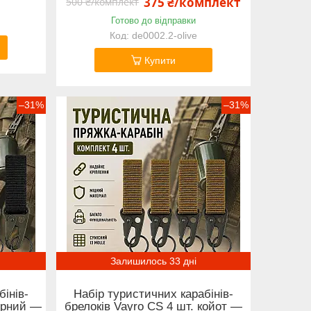
375 ₴/комплект
500 ₴/комплект
Готово до відправки
de0002.2-olive
Купити
–31%
–31%
Залишилось 33 дні
інів-
Набір туристичних карабінів-
чорний —
брелоків Vayro CS 4 шт. койот —