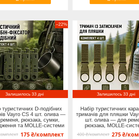
–22%
Залишилось 33 дні
Залишилось 33 дні
р туристичних D-подібних
Набір туристичних караб
нів Vayro CS 4 шт. олива —
тримачів для пляшки Vay
 ременя, рюкзака, сумки,
шт. олива — для реме
дження та MOLLE-системи
рюкзака, MOLLE-сист
175 ₴/комплект
275 ₴/ко
комплект
400 ₴/комплект