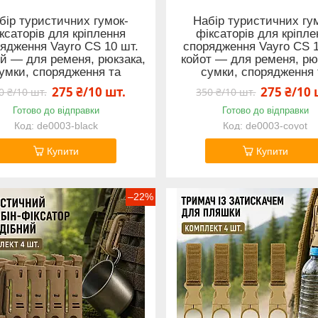
бір туристичних гумок-
Набір туристичних гу
ксаторів для кріплення
фіксаторів для кріпле
ядження Vayro CS 10 шт.
спорядження Vayro CS 1
й — для ременя, рюкзака,
койот — для ременя, рю
умки, спорядження та
сумки, спорядження 
275 ₴/10 шт.
275 ₴/10 
0 ₴/10 шт.
350 ₴/10 шт.
Готово до відправки
Готово до відправки
de0003-black
de0003-coyot
Купити
Купити
–22%