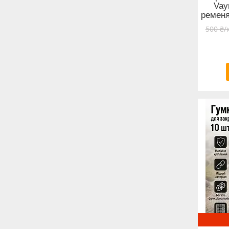
Vay
ременя
500 ₴/