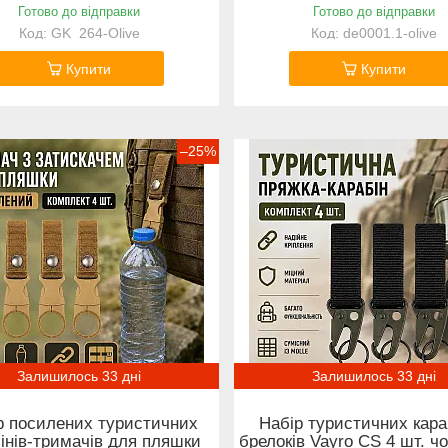
Готово до відправки
Готово до відправки
GK_264-Olive
de0001.1-olive
Купити
Купити
–25%
Залишилось 33 дні
Залишилось 33 дні
р посилених туристичних
Набір туристичних караб
інів-тримачів для пляшки
брелоків Vayro CS 4 шт. 