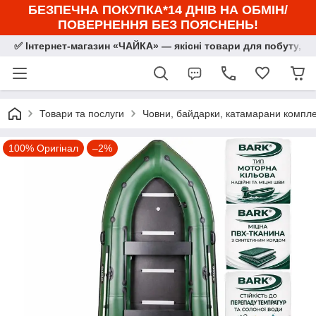
БЕЗПЕЧНА ПОКУПКА*14 ДНІВ НА ОБМІН/
ПОВЕРНЕННЯ БЕЗ ПОЯСНЕНЬ!
✅ Інтернет-магазин «ЧАЙКА» — якісні товари для побуту, сп
Товари та послуги
Човни, байдарки, катамарани комплек
100% Оригінал
–2%