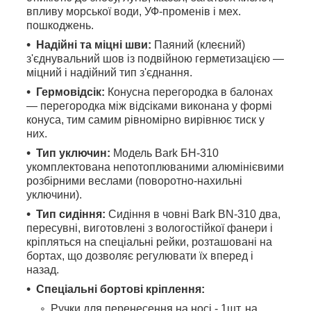
впливу морської води, УФ-променів і мех.
пошкоджень.
Надійні та міцні шви:
Паяний (клеєний)
з'єднувальний шов із подвійною герметизацією —
міцний і надійний тип з'єднання.
Гермовідсік:
Конусна перегородка в балонах
— перегородка між відсіками виконана у формі
конуса, тим самим рівномірно вирівнює тиск у
них.
Тип уключин:
Модель Bark БН-310
укомплектована непотоплюваними алюмінієвими
розбірними веслами (поворотно-нахильні
уключини).
Тип сидіння:
Сидіння в човні Bark ВN-310 два,
пересувні, виготовлені з вологостійкої фанери і
кріпляться на спеціальні рейки, розташовані на
бортах, що дозволяє регулювати їх вперед і
назад.
Спеціальні бортові кріплення:
Ручки для перенесення на носі - 1шт, на