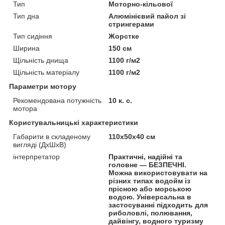
Тип
Моторно-кільової
Тип дна
Алюмінієвий пайол зі
стрингерами
Тип сидіння
Жорстке
Ширина
150 см
Щільність днища
1100 г/м2
Щільність матеріалу
1100 г/м2
Параметри мотору
Рекомендована потужність
10 к. с.
мотора
Користувальницькі характеристики
Габарити в складеному
110х50х40 см
вигляді (ДхШхВ)
інтерпретатор
Практичні, надійні та
головне — БЕЗПЕЧНІ.
Можна використовувати на
різних типах водойм із
прісною або морською
водою. Універсальна в
застосуванні підходить для
риболовлі, полювання,
дайвінгу, водного туризму