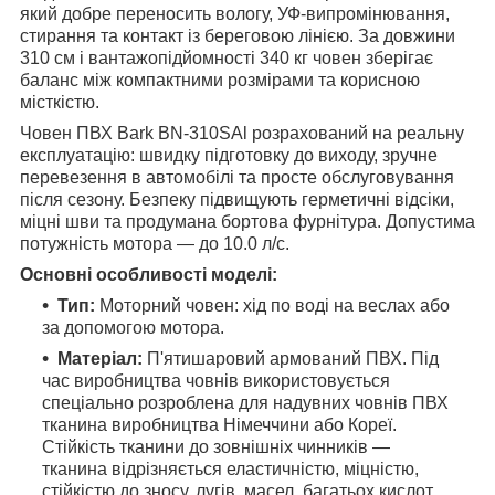
який добре переносить вологу, УФ-випромінювання,
стирання та контакт із береговою лінією. За довжини
310 см і вантажопідйомності 340 кг човен зберігає
баланс між компактними розмірами та корисною
місткістю.
Човен ПВХ Bark BN-310SAl розрахований на реальну
експлуатацію: швидку підготовку до виходу, зручне
перевезення в автомобілі та просте обслуговування
після сезону. Безпеку підвищують герметичні відсіки,
міцні шви та продумана бортова фурнітура. Допустима
потужність мотора — до 10.0 л/с.
Основні особливості моделі:
Тип:
Моторний човен: хід по воді на веслах або
за допомогою мотора.
Матеріал:
П'ятишаровий армований ПВХ. Під
час виробництва човнів використовується
спеціально розроблена для надувних човнів ПВХ
тканина виробництва Німеччини або Кореї.
Стійкість тканини до зовнішніх чинників —
тканина відрізняється еластичністю, міцністю,
стійкістю до зносу, лугів, масел, багатьох кислот,