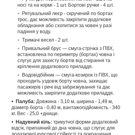
носі та на кормі - 1 шт. Бортові ручки - 4 шт.
Рятувальний леєр - скручений по бортах
трос, дає можливість закріпити додаткове
обладнання або схопитися за човен у разі
падіння у воду.
Тримачі весел - 2 шт.
Привальний брус — смуга-стрічка з ПВХ,
встановлена по периметру (бортах) човна і
слугує для захисту бортів від стирання та
кріплення додаткового приладдя.
Водовідбійник — смуга-козирок із ПВХ, що
проходить уздовж борту човна, захищає
пасажирів і речі від забризкування та дає
можливість закріпити додаткове приладдя.
Палуба:
Довжина - 3,10 м, ширина - 1,49 м,
діаметр борта - 0,40 м, вантажопідйомність - 340
кг. Вес - 25,0 +днище.
Надувний кіль:
трикутної форми додатковий
відсік, припаяний до дна човна, що слугує для
додаткової курсової стійкості та покращення