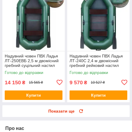
Надувний човен ПВХ Ладья
Надувний човен ПВХ Ладья
ЛТ-250ЕВБ 2,5 м двомісний
ЛТ-240С 2,4 м двомісний
гребний суцільний настил
гребний рейковий настил
привальний брус пересувні/
стаціонарні сидіння
Готово до відправки
Готово до відправки
стаціонарні сидіння
14 150
9 570
₴
₴
15 565 ₴
10 527 ₴
Купити
Купити
Показати ще
Про нас