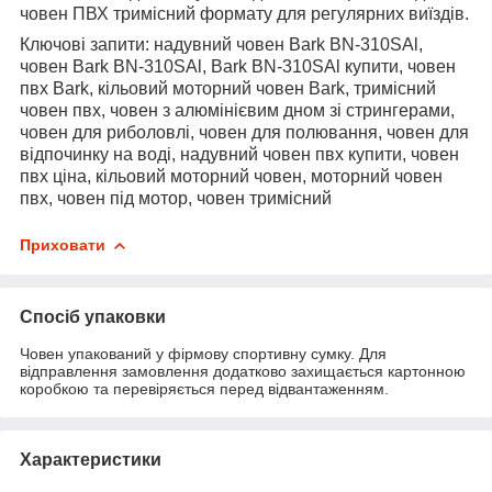
човен ПВХ тримісний формату для регулярних виїздів.
Ключові запити: надувний човен Bark BN-310SAl,
човен Bark BN-310SAl, Bark BN-310SAl купити, човен
пвх Bark, кільовий моторний човен Bark, тримісний
човен пвх, човен з алюмінієвим дном зі стрингерами,
човен для риболовлі, човен для полювання, човен для
відпочинку на воді, надувний човен пвх купити, човен
пвх ціна, кільовий моторний човен, моторний човен
пвх, човен під мотор, човен тримісний
Приховати
Спосіб упаковки
Човен упакований у фірмову спортивну сумку. Для
відправлення замовлення додатково захищається картонною
коробкою та перевіряється перед відвантаженням.
Характеристики