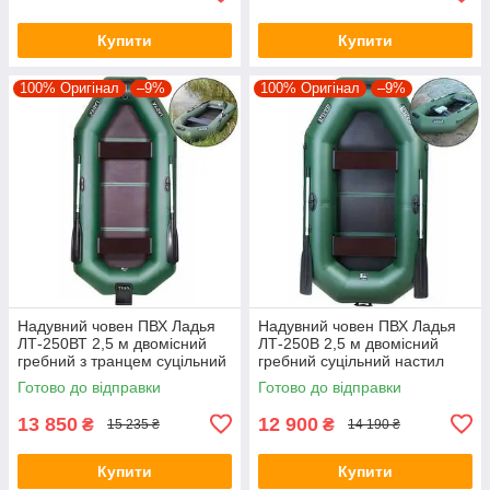
Купити
Купити
100% Оригінал
–9%
100% Оригінал
–9%
Надувний човен ПВХ Ладья
Надувний човен ПВХ Ладья
ЛТ-250ВТ 2,5 м двомісний
ЛТ-250В 2,5 м двомісний
гребний з транцем суцільний
гребний суцільний настил
настил стаціонарні сидіння
стаціонарні сидіння
Готово до відправки
Готово до відправки
13 850
12 900
₴
₴
15 235 ₴
14 190 ₴
Купити
Купити