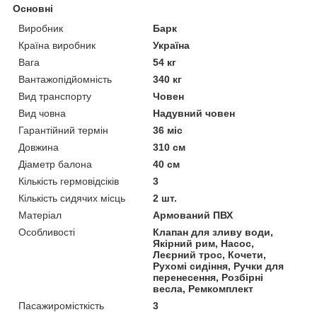
Основні
Виробник
Барк
Країна виробник
Україна
Вага
54 кг
Вантажопідйомність
340 кг
Вид транспорту
Човен
Вид човна
Надувний човен
Гарантійний термін
36 міс
Довжина
310 см
Діаметр балона
40 см
Кількість гермовідсіків
3
Кількість сидячих місць
2 шт.
Матеріал
Армований ПВХ
Особливості
Клапан для зливу води,
Якірний рим, Насос,
Леєрний трос, Кочети,
Рухомі сидіння, Ручки для
перенесення, Розбірні
весла, Ремкомплект
Пасажиромісткість
3