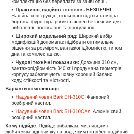
комплектацію без переплати за зайві опції.
Практичні, надійні і головне - БЕЗПЕЧНІ:
Надійна конструкція, ізольовані відсіки та міцна
бортова фурнітура роблять човен безпечним для
риболовлі, полювання та прогулянок.
Широкий модельний ряд:
Широкий вибір
модифікацій допомагає підібрати оптимальне
рішення за розміром, вантажопідйомністю, типом
дна та комплектацією.
Чудові технічні показники:
Довжина 310 см,
вантажопідйомність 340 кг і продумана геометрія
корпусу забезпечують човну хороший баланс
ходу, стійкості та місткості.
Варіанти комплектації:
Надувний човен Bark БН-310С
: Фанерний
розбірний настил.
Надувний човен Bark БН-310САл
: Алюмінієвий
розбірний настил.
Кому підійде:
Підійде рибалкам, мисливцям і
любителям відпочинку на воді, яким потрібен надійний