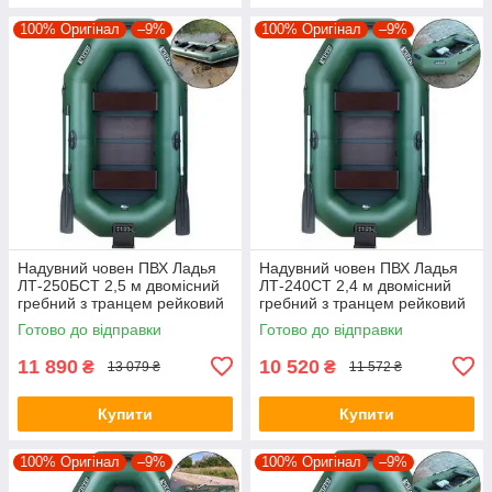
100% Оригінал
–9%
100% Оригінал
–9%
Надувний човен ПВХ Ладья
Надувний човен ПВХ Ладья
ЛТ-250БСТ 2,5 м двомісний
ЛТ-240СТ 2,4 м двомісний
гребний з транцем рейковий
гребний з транцем рейковий
настил привальний брус
настил стаціонарні сидіння
Готово до відправки
Готово до відправки
стаціонарні сидіння
11 890
10 520
₴
₴
13 079 ₴
11 572 ₴
Купити
Купити
100% Оригінал
–9%
100% Оригінал
–9%