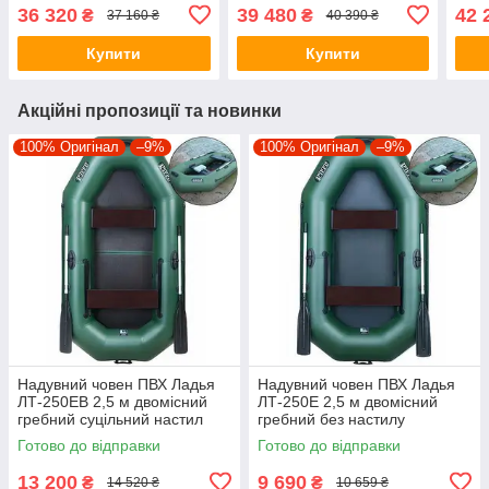
кільовий суцільне
кільовий суцільне
кіль
36 320
39 480
42 
₴
₴
37 160 ₴
40 390 ₴
алюмінієвий розбірний
алюмінієвий розбірний
алюм
настил спортивна серія
настил спортивна серія
наст
Купити
Купити
Акційні пропозиції та новинки
100% Оригінал
–9%
100% Оригінал
–9%
Надувний човен ПВХ Ладья
Надувний човен ПВХ Ладья
ЛТ-250ЕВ 2,5 м двомісний
ЛТ-250Е 2,5 м двомісний
гребний суцільний настил
гребний без настилу
пересувні/стаціонарні
пересувні/стаціонарні
Готово до відправки
Готово до відправки
сидіння
сидіння
13 200
9 690
₴
₴
14 520 ₴
10 659 ₴