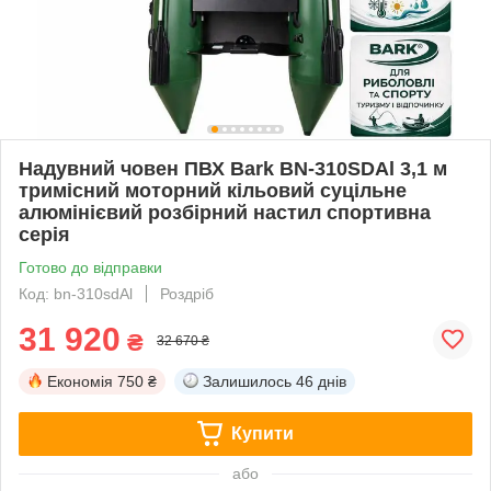
Надувний човен ПВХ Bark BN-310SDAl 3,1 м
тримісний моторний кільовий суцільне
алюмінієвий розбірний настил спортивна
серія
Готово до відправки
Код: bn-310sdAl
Роздріб
31 920
₴
32 670 ₴
Економія
750 ₴
Залишилось
46 днів
Купити
або