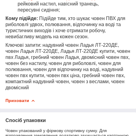
рейковий настил, навісний транець,
пересувні сидіння;
Кому підійде:
Підійде тим, хто шукає човен ПВХ для
риболовлі удвох, полювання, відпочинку на воді та
туристичних виходів і хоче отримати робочу,
невибагливу модель на кожен сезон.
Ключові запити: надувний човен Ладья ЛТ-220ДЕ,
човен Ладья ЛТ-220ДЕ, Ладья ЛТ-220ДЕ купити, човен
пвх Ладья, гребний човен Ладья, двомісний човен пвх,
човен без настилу, човен для риболовлі, човен для
полювання, човен для відпочинку на воді, надувний
човен пвх купити, човен пвх ціна, гребний човен пвх,
компактний надувний човен, човен з веслами, човен
двомісний
Приховати
Спосіб упаковки
Човен упакований у фірмову спортивну сумку. Для
відправлення замовлення додатково захищається картонною