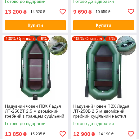
Готово до відправки
Готово до відправки
сидіння
сидіння
13 200
9 690
₴
₴
14 520 ₴
10 659 ₴
Купити
Купити
100% Оригінал
–9%
100% Оригінал
–9%
Надувний човен ПВХ Ладья
Надувний човен ПВХ Ладья
ЛТ-250ВТ 2,5 м двомісний
ЛТ-250В 2,5 м двомісний
гребний з транцем суцільний
гребний суцільний настил
настил стаціонарні сидіння
стаціонарні сидіння
Готово до відправки
Готово до відправки
13 850
12 900
₴
₴
15 235 ₴
14 190 ₴