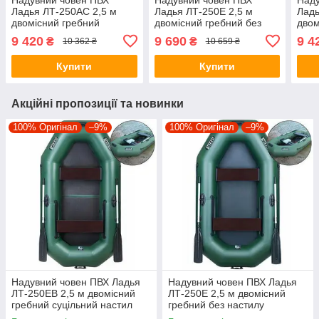
Ладья ЛТ-250АС 2,5 м
Ладья ЛТ-250Е 2,5 м
Ладь
двомісний гребний
двомісний гребний без
двом
рейковий настил
настилу пересувні/
наст
9 420
9 690
9 4
₴
₴
10 362 ₴
10 659 ₴
стаціонарні сидіння
стаціонарні сидіння
стац
Купити
Купити
Акційні пропозиції та новинки
100% Оригінал
–9%
100% Оригінал
–9%
Надувний човен ПВХ Ладья
Надувний човен ПВХ Ладья
ЛТ-250ЕВ 2,5 м двомісний
ЛТ-250Е 2,5 м двомісний
гребний суцільний настил
гребний без настилу
пересувні/стаціонарні
пересувні/стаціонарні