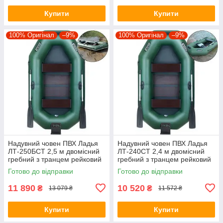
Купити
Купити
100% Оригінал
–9%
100% Оригінал
–9%
Надувний човен ПВХ Ладья
Надувний човен ПВХ Ладья
ЛТ-250БСТ 2,5 м двомісний
ЛТ-240СТ 2,4 м двомісний
гребний з транцем рейковий
гребний з транцем рейковий
настил привальний брус
настил стаціонарні сидіння
Готово до відправки
Готово до відправки
стаціонарні сидіння
11 890
10 520
₴
₴
13 079 ₴
11 572 ₴
Купити
Купити