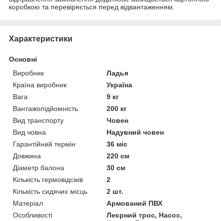
коробкою та перевіряється перед відвантаженням.
Характеристики
Основні
Виробник
Ладья
Країна виробник
Україна
Вага
9 кг
Вантажопідйомність
200 кг
Вид транспорту
Човен
Вид човна
Надувний човен
Гарантійний термін
36 міс
Довжина
220 см
Діаметр балона
30 см
Кількість гермовідсіків
2
Кількість сидячих місць
2 шт.
Матеріал
Армований ПВХ
Особливості
Леєрний трос, Насос,