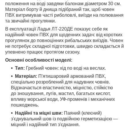
положення на воді завдяки балонам діаметром 30 см.
Матеріал борту й днища підібраний так, щоб човен
ПВХ витримував часті риболовлі, виїзди на полювання
та звичайні прогулянки.
В експлуатації Ладья ЛТ-220ДЕ показує себе як
надійний човен ПВХ для щоденних задач: від коротких
прогулянок до повноцінних рибальських виїздів. Човен
не потребує складної підготовки, швидко складається й
упевнено працює протягом сезону.
Основні особливості моделі:
Тип:
Гребний човен: хід по воді на веслах.
Матеріал:
П'ятишаровий армований ПВХ,
спеціально розроблений для надувних човнів.
Відзначається еластичністю, міцністю, стійкістю
до зношування, лугів, мастил, багатьох кислот,
впливу морської води, УФ-променів і механічних
пошкоджень.
Надійні та міцні шви:
Паяний (клеєний)
з'єднувальний шов із подвійною герметизацією —
міцний і надійний тип з'єднання.