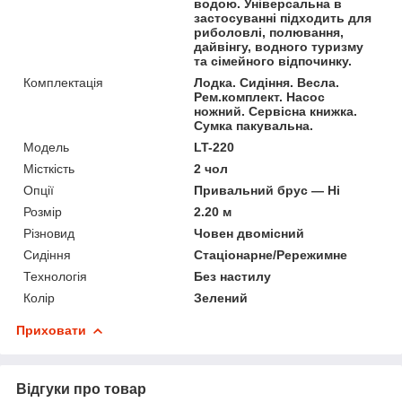
водою. Універсальна в
застосуванні підходить для
риболовлі, полювання,
дайвінгу, водного туризму
та сімейного відпочинку.
Комплектація
Лодка. Сидіння. Весла.
Рем.комплект. Насос
ножний. Сервісна книжка.
Сумка пакувальна.
Мoдель
LT-220
Місткість
2 чол
Опції
Привальний брус — Ні
Розмір
2.20 м
Різновид
Човен двомісний
Сидіння
Стаціонарне/Рережимне
Технологія
Без настилу
Колір
Зелений
Приховати
Відгуки про товар