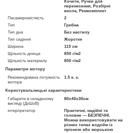
Кочети, Ручки для
перенесення, Розбірні
весла, Ремкомплект
Пасажиромісткість
2
Тип
Гребна
Тип дна
Без настилу
Тип сидіння
Жорстке
Ширина
115 см
Щільність днища
850 г/м2
Щільність матеріалу
850 г/м2
Параметри мотору
Рекомендована потужність
1.5 к. с.
мотора
Користувальницькі характеристики
Габарити в складеному
80x40x30см
вигляді (ДхШхВ)
інтерпретатор
Практичні, надійні та
головне — БЕЗПЕЧНІ.
Можна використовувати на
різних типах водойм із
прісною або морською