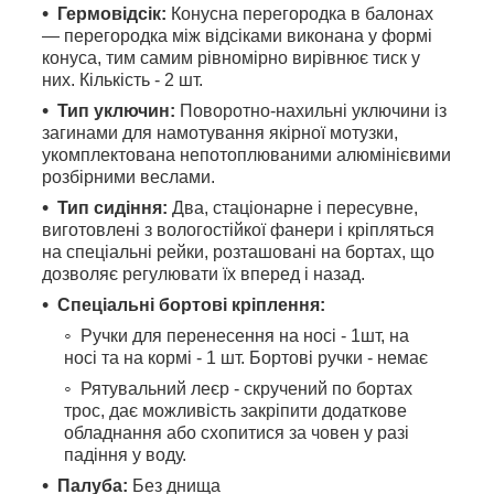
Гермовідсік:
Конусна перегородка в балонах
— перегородка між відсіками виконана у формі
конуса, тим самим рівномірно вирівнює тиск у
них. Кількість - 2 шт.
Тип уключин:
Поворотно-нахильні уключини із
загинами для намотування якірної мотузки,
укомплектована непотоплюваними алюмінієвими
розбірними веслами.
Тип сидіння:
Два, стаціонарне і пересувне,
виготовлені з вологостійкої фанери і кріпляться
на спеціальні рейки, розташовані на бортах, що
дозволяє регулювати їх вперед і назад.
Спеціальні бортові кріплення:
Ручки для перенесення на носі - 1шт, на
носі та на кормі - 1 шт. Бортові ручки - немає
Рятувальний леєр - скручений по бортах
трос, дає можливість закріпити додаткове
обладнання або схопитися за човен у разі
падіння у воду.
Палуба:
Без днища