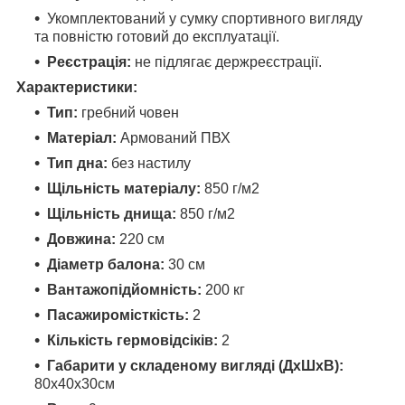
Укомплектований у сумку спортивного вигляду
та повністю готовий до експлуатації.
Реєстрація:
не підлягає держреєстрації.
Характеристики:
Тип:
гребний човен
Матеріал:
Армований ПВХ
Тип дна:
без настилу
Щільність матеріалу:
850 г/м2
Щільність днища:
850 г/м2
Довжина:
220 см
Діаметр балона:
30 см
Вантажопідйомність:
200 кг
Пасажиромісткість:
2
Кількість гермовідсіків:
2
Габарити у складеному вигляді (ДхШхВ):
80x40x30см