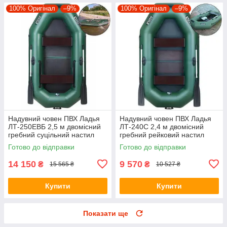
100% Оригінал
–9%
100% Оригінал
–9%
Надувний човен ПВХ Ладья
Надувний човен ПВХ Ладья
ЛТ-250ЕВБ 2,5 м двомісний
ЛТ-240С 2,4 м двомісний
гребний суцільний настил
гребний рейковий настил
привальний брус пересувні/
стаціонарні сидіння
Готово до відправки
Готово до відправки
стаціонарні сидіння
14 150
9 570
₴
₴
15 565 ₴
10 527 ₴
Купити
Купити
Показати ще