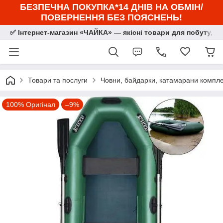
БЕЗПЕЧНА ПОКУПКА*14 ДНІВ НА ОБМІН/
ПОВЕРНЕННЯ БЕЗ ПОЯСНЕНЬ!
✅ Інтернет-магазин «ЧАЙКА» — якісні товари для побуту, сп
Товари та послуги
Човни, байдарки, катамарани комплек
100% Оригінал
–9%