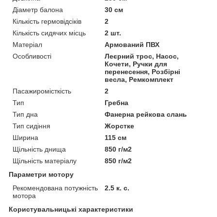
Діаметр балона
30 см
Кількість гермовідсіків
2
Кількість сидячих місць
2 шт.
Матеріал
Армований ПВХ
Особливості
Леєрний трос, Насос,
Кочети, Ручки для
перенесення, Розбірні
весла, Ремкомплект
Пасажиромісткість
2
Тип
Гребна
Тип дна
Фанерна рейкова слань
Тип сидіння
Жорстке
Ширина
115 см
Щільність днища
850 г/м2
Щільність матеріалу
850 г/м2
Параметри мотору
Рекомендована потужність
2.5 к. с.
мотора
Користувальницькі характеристики