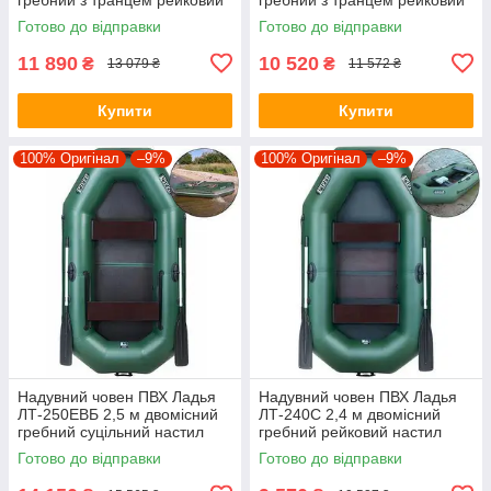
настил привальний брус
настил стаціонарні сидіння
Готово до відправки
Готово до відправки
стаціонарні сидіння
11 890
10 520
₴
₴
13 079 ₴
11 572 ₴
Купити
Купити
100% Оригінал
–9%
100% Оригінал
–9%
Надувний човен ПВХ Ладья
Надувний човен ПВХ Ладья
ЛТ-250ЕВБ 2,5 м двомісний
ЛТ-240С 2,4 м двомісний
гребний суцільний настил
гребний рейковий настил
привальний брус пересувні/
стаціонарні сидіння
Готово до відправки
Готово до відправки
стаціонарні сидіння