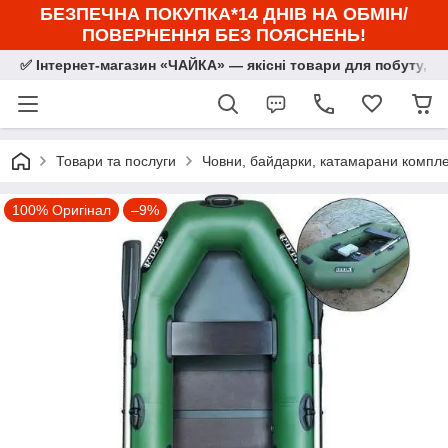
БЕЗПЕЧНА ПОКУПКА*14 ДНІВ НА ОБМІН/
ПОВЕРНЕННЯ БЕЗ ПОЯСНЕНЬ!
✅ Інтернет-магазин «ЧАЙКА» — якісні товари для побуту, сп
Товари та послуги
Човни, байдарки, катамарани комплек
100% Оригінал
–9%