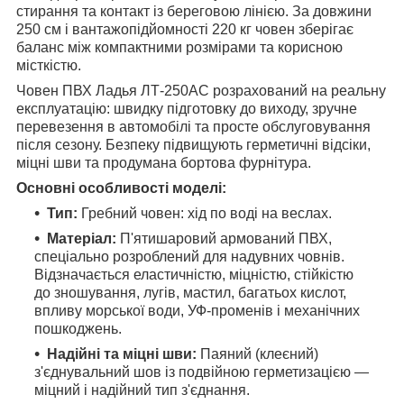
стирання та контакт із береговою лінією. За довжини
250 см і вантажопідйомності 220 кг човен зберігає
баланс між компактними розмірами та корисною
місткістю.
Човен ПВХ Ладья ЛТ-250АС розрахований на реальну
експлуатацію: швидку підготовку до виходу, зручне
перевезення в автомобілі та просте обслуговування
після сезону. Безпеку підвищують герметичні відсіки,
міцні шви та продумана бортова фурнітура.
Основні особливості моделі:
Тип:
Гребний човен: хід по воді на веслах.
Матеріал:
П'ятишаровий армований ПВХ,
спеціально розроблений для надувних човнів.
Відзначається еластичністю, міцністю, стійкістю
до зношування, лугів, мастил, багатьох кислот,
впливу морської води, УФ-променів і механічних
пошкоджень.
Надійні та міцні шви:
Паяний (клеєний)
з'єднувальний шов із подвійною герметизацією —
міцний і надійний тип з'єднання.