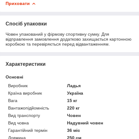
Приховати
Спосіб упаковки
Човен упакований у фірмову спортивну сумку. Для
відправлення замовлення додатково захищається картонною
коробкою та перевіряється перед відвантаженням.
Характеристики
Основні
Виробник
Ладья
Країна виробник
Україна
Вага
15 кг
Вантажопідйомність
220 кг
Вид транспорту
Човен
Вид човна
Надувний човен
Гарантійний термін
36 міс
Довжина
250 см