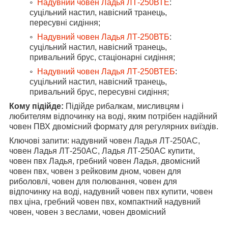
Надувний човен Ладья ЛТ-250ВТЕ
:
суцільний настил, навісний транець,
пересувні сидіння;
Надувний човен Ладья ЛТ-250ВТБ
:
суцільний настил, навісний транець,
привальний брус, стаціонарні сидіння;
Надувний човен Ладья ЛТ-250ВТЕБ
:
суцільний настил, навісний транець,
привальний брус, пересувні сидіння;
Кому підійде:
Підійде рибалкам, мисливцям і
любителям відпочинку на воді, яким потрібен надійний
човен ПВХ двомісний формату для регулярних виїздів.
Ключові запити: надувний човен Ладья ЛТ-250АС,
човен Ладья ЛТ-250АС, Ладья ЛТ-250АС купити,
човен пвх Ладья, гребний човен Ладья, двомісний
човен пвх, човен з рейковим дном, човен для
риболовлі, човен для полювання, човен для
відпочинку на воді, надувний човен пвх купити, човен
пвх ціна, гребний човен пвх, компактний надувний
човен, човен з веслами, човен двомісний