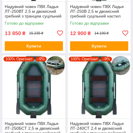
Надувний човен ПВХ Ладья
Надувний човен ПВХ Ладья
ЛТ-250ВТ 2,5 м двомісний
ЛТ-250В 2,5 м двомісний
гребний з транцем суцільний
гребний суцільний настил
настил стаціонарні сидіння
стаціонарні сидіння
Готово до відправки
Готово до відправки
13 850
12 900
₴
₴
15 235 ₴
14 190 ₴
Купити
Купити
100% Оригінал
–9%
100% Оригінал
–9%
Надувний човен ПВХ Ладья
Надувний човен ПВХ Ладья
ЛТ-250БСТ 2,5 м двомісний
ЛТ-240СТ 2,4 м двомісний
гребний з транцем рейковий
гребний з транцем рейковий