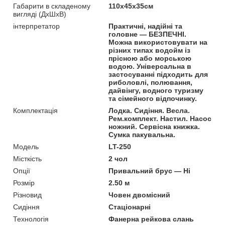
Габарити в складеному
110x45x35см
вигляді (ДхШхВ)
інтерпретатор
Практичні, надійні та
головне — БЕЗПЕЧНІ.
Можна використовувати на
різних типах водойм із
прісною або морською
водою. Універсальна в
застосуванні підходить для
риболовлі, полювання,
дайвінгу, водного туризму
та сімейного відпочинку.
Комплектація
Лодка. Сидіння. Весла.
Рем.комплект. Настил. Насос
ножний. Сервісна книжка.
Сумка пакувальна.
Мoдель
LT-250
Місткість
2 чол
Опції
Привальний брус — Ні
Розмір
2.50 м
Різновид
Човен двомісний
Сидіння
Стаціонарні
Технологія
Фанерна рейкова слань