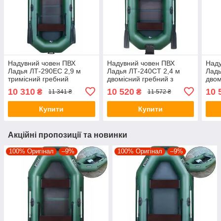
Надувний човен ПВХ
Надувний човен ПВХ
Наду
Ладья ЛТ-290ЕС 2,9 м
Ладья ЛТ-240СТ 2,4 м
Ладь
тримісний гребний
двомісний гребний з
двом
рейковий настил
транцем рейковий настил
рейк
10 310
10 520
10 
₴
₴
11 341 ₴
11 572 ₴
пересувні/стаціонарні
стаціонарні сидіння
прив
сидіння
стац
Купити
Купити
Акційні пропозиції та новинки
100% Оригінал
–9%
100% Оригінал
–9%