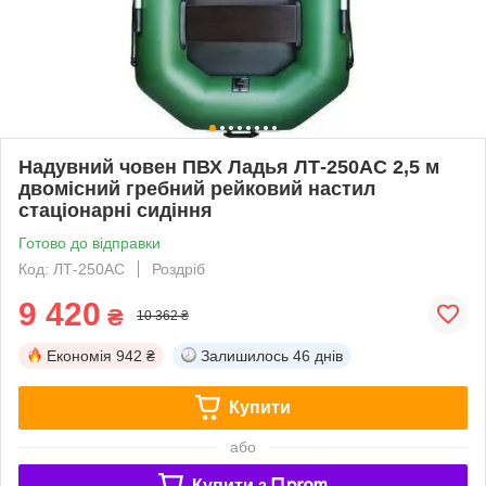
Надувний човен ПВХ Ладья ЛТ-250АС 2,5 м
двомісний гребний рейковий настил
стаціонарні сидіння
Готово до відправки
Код: ЛТ-250АС
Роздріб
9 420
₴
10 362 ₴
Економія
942 ₴
Залишилось
46 днів
Купити
або
Купити з