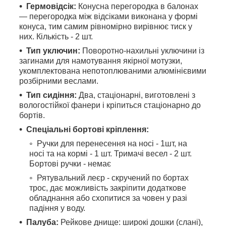
Гермовідсік:
Конусна перегородка в балонах
— перегородка між відсіками виконана у формі
конуса, тим самим рівномірно вирівнює тиск у
них. Кількість - 2 шт.
Тип уключин:
Поворотно-нахильні уключини із
загинами для намотування якірної мотузки,
укомплектована непотоплюваними алюмінієвими
розбірними веслами.
Тип сидіння:
Два, стаціонарні, виготовлені з
вологостійкої фанери і кріпиться стаціонарно до
бортів.
Спеціальні бортові кріплення:
Ручки для перенесення на носі - 1шт, на
носі та на кормі - 1 шт. Тримачі весел - 2 шт.
Бортові ручки - немає
Рятувальний леєр - скручений по бортах
трос, дає можливість закріпити додаткове
обладнання або схопитися за човен у разі
падіння у воду.
Палуба:
Рейкове днище: широкі дошки (слані),