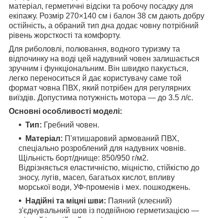
матеріал, герметичні відсіки та робочу посадку для
екіпажу. Розмір 270×140 см і балон 38 см дають добру
остійність, а обраний тип дна додає човну потрібний
рівень жорсткості та комфорту.
Для риболовлі, полювання, водного туризму та
відпочинку на воді цей надувний човен залишається
зручним і функціональним. Він швидко пакується,
легко переноситься й дає користувачу саме той
формат човна ПВХ, який потрібен для регулярних
виїздів. Допустима потужність мотора — до 3.5 л/с.
Основні особливості моделі:
Тип:
Гребний човен.
Матеріал:
П'ятишаровий армований ПВХ,
спеціально розроблений для надувних човнів.
Щільність борт/днище: 850/950 г/м2.
Відрізняється еластичністю, міцністю, стійкістю до
зносу, лугів, масел, багатьох кислот, впливу
морської води, УФ-променів і мех. пошкоджень.
Надійні та міцні шви:
Паяний (клеєний)
з'єднувальний шов із подвійною герметизацією —