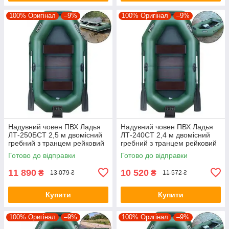
100% Оригінал
–9%
100% Оригінал
–9%
Надувний човен ПВХ Ладья
Надувний човен ПВХ Ладья
ЛТ-250БСТ 2,5 м двомісний
ЛТ-240СТ 2,4 м двомісний
гребний з транцем рейковий
гребний з транцем рейковий
настил привальний брус
настил стаціонарні сидіння
Готово до відправки
Готово до відправки
стаціонарні сидіння
11 890
10 520
₴
₴
13 079 ₴
11 572 ₴
Купити
Купити
100% Оригінал
–9%
100% Оригінал
–9%