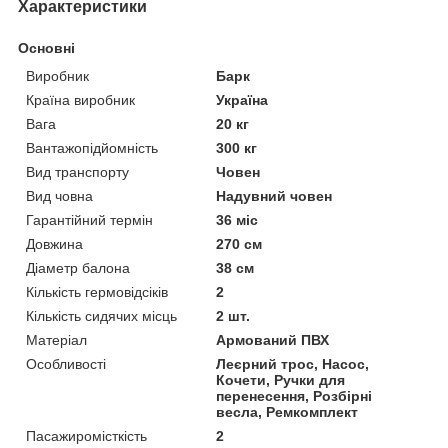
Характеристики
Основні
Виробник
Барк
Країна виробник
Україна
Вага
20 кг
Вантажопідйомність
300 кг
Вид транспорту
Човен
Вид човна
Надувний човен
Гарантійний термін
36 міс
Довжина
270 см
Діаметр балона
38 см
Кількість гермовідсіків
2
Кількість сидячих місць
2 шт.
Матеріал
Армований ПВХ
Особливості
Леєрний трос, Насос,
Кочети, Ручки для
перенесення, Розбірні
весла, Ремкомплект
Пасажиромісткість
2