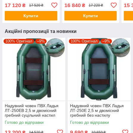
суцільний настил
транцем суцільний настил
суці
17 120
16 840
15 
₴
₴
17 520 ₴
17 220 ₴
стаціонарні сидіння
молдинг стаціонарні
стац
сидіння
Купити
Купити
Акційні пропозиції та новинки
100% Оригінал
–9%
100% Оригінал
–9%
Надувний човен ПВХ Ладья
Надувний човен ПВХ Ладья
ЛТ-250ЕВ 2,5 м двомісний
ЛТ-250Е 2,5 м двомісний
гребний суцільний настил
гребний без настилу
пересувні/стаціонарні
пересувні/стаціонарні
Готово до відправки
Готово до відправки
сидіння
сидіння
13 200
9 690
₴
₴
14 520 ₴
10 659 ₴