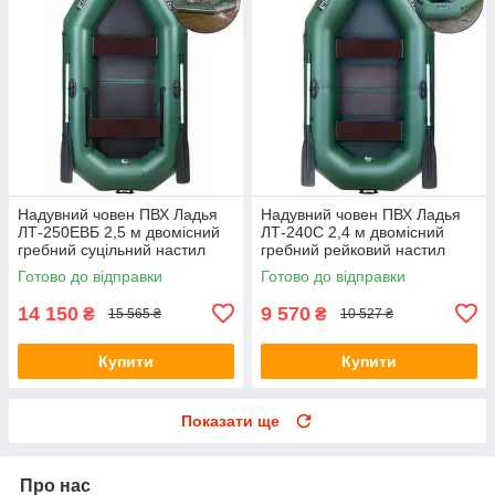
Надувний човен ПВХ Ладья
Надувний човен ПВХ Ладья
ЛТ-250ЕВБ 2,5 м двомісний
ЛТ-240С 2,4 м двомісний
гребний суцільний настил
гребний рейковий настил
привальний брус пересувні/
стаціонарні сидіння
Готово до відправки
Готово до відправки
стаціонарні сидіння
14 150
9 570
₴
₴
15 565 ₴
10 527 ₴
Купити
Купити
Показати ще
Про нас