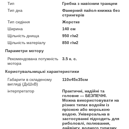
Тип
Гребна з навісним транцем
Тип дна
Фанерний пайол-книжка без
стрингерів
Тип сидіння
Жорстке
Ширина
140 см
Щільність днища
950 г/м2
Щільність матеріалу
850 г/м2
Параметри мотору
Рекомендована потужність
3.5 к. с.
мотора
Користувальницькі характеристики
Габарити в складеному
110x45x35см
вигляді (ДхШхВ)
інтерпретатор
Практичні, надійні та
головне — БЕЗПЕЧНІ.
Можна використовувати на
різних типах водойм із
прісною або морською
водою. Універсальна в
застосуванні підходить для
риболовлі, полювання,
дайвінгу, водного туризму