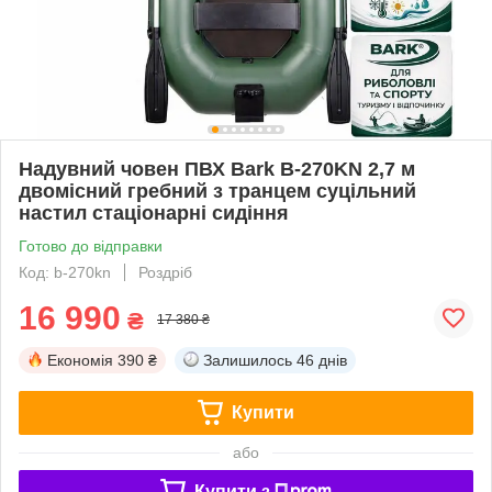
Надувний човен ПВХ Bark B-270KN 2,7 м
двомісний гребний з транцем суцільний
настил стаціонарні сидіння
Готово до відправки
Код: b-270kn
Роздріб
16 990
₴
17 380 ₴
Економія
390 ₴
Залишилось
46 днів
Купити
або
Купити з