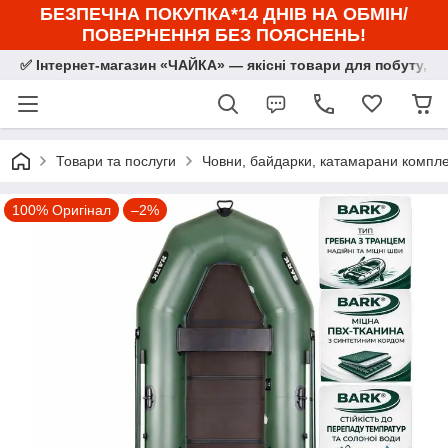
БЕЗПЕЧНА ПОКУПКА*14 ДНІВ НА ОБМІН/
ПОВЕРНЕННЯ БЕЗ ПОЯСНЕНЬ!
✅ Інтернет-магазин «ЧАЙКА» — якісні товари для побуту, сп
Товари та послуги
Човни, байдарки, катамарани комплек
100% Оригінал
–2%