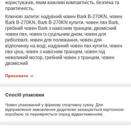
користувачів, яким важливі компактність, безпека та
практичність.
Ключові запити: надувний човен Bark B-270KN, човен
Bark B-270KN, Bark B-270KN купити, човен пвх Bark,
гребний човен Bark з навісним транцем, двомісний
човен пвх, човен із суцільним дном, човен для
риболовлі, човен для полювання, човен для
відпочинку на воді, надувний човен пвх купити, човен
пвх ціна, човен з навісним транцем, човен під
невеликий мотор, гребний човен з транцем, човен
двомісний
Приховати
Спосіб упаковки
Човен упакований у фірмову спортивну сумку. Для
відправлення замовлення додатково захищається картонною
коробкою та перевіряється перед відвантаженням.