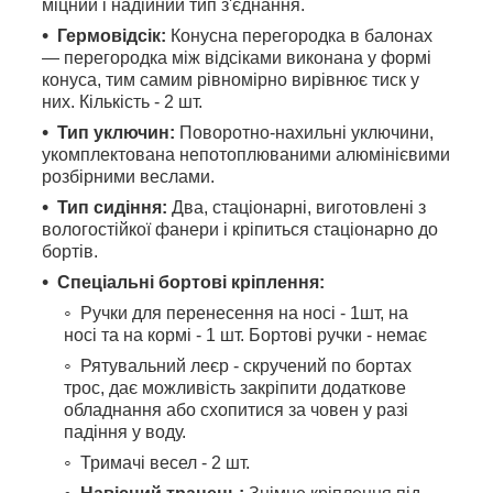
міцний і надійний тип з'єднання.
Гермовідсік:
Конусна перегородка в балонах
— перегородка між відсіками виконана у формі
конуса, тим самим рівномірно вирівнює тиск у
них. Кількість - 2 шт.
Тип уключин:
Поворотно-нахильні уключини,
укомплектована непотоплюваними алюмінієвими
розбірними веслами.
Тип сидіння:
Два, стаціонарні, виготовлені з
вологостійкої фанери і кріпиться стаціонарно до
бортів.
Спеціальні бортові кріплення:
Ручки для перенесення на носі - 1шт, на
носі та на кормі - 1 шт. Бортові ручки - немає
Рятувальний леєр - скручений по бортах
трос, дає можливість закріпити додаткове
обладнання або схопитися за човен у разі
падіння у воду.
Тримачі весел - 2 шт.