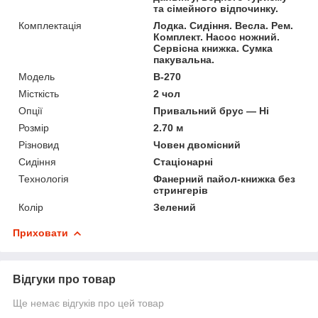
та сімейного відпочинку.
Комплектація
Лодка. Сидіння. Весла. Рем.
Комплект. Насос ножний.
Сервісна книжка. Сумка
пакувальна.
Мoдель
B-270
Місткість
2 чол
Опції
Привальний брус — Ні
Розмір
2.70 м
Різновид
Човен двомісний
Сидіння
Стаціонарні
Технологія
Фанерний пайол-книжка без
стрингерів
Колір
Зелений
Приховати
Відгуки про товар
Ще немає відгуків про цей товар