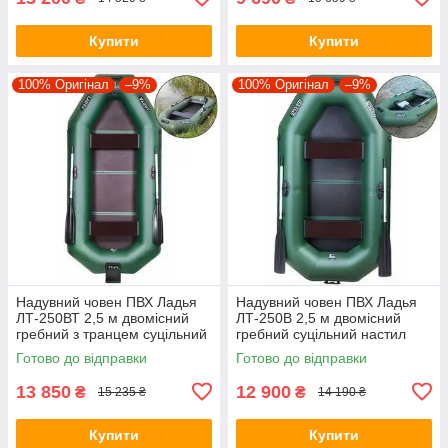
Купити
Купити
100% Оригінал
–9%
100% Оригінал
–9%
Надувний човен ПВХ Ладья
Надувний човен ПВХ Ладья
ЛТ-250ВТ 2,5 м двомісний
ЛТ-250В 2,5 м двомісний
гребний з транцем суцільний
гребний суцільний настил
настил стаціонарні сидіння
стаціонарні сидіння
Готово до відправки
Готово до відправки
13 850
12 900
₴
₴
15 235 ₴
14 190 ₴
Купити
Купити