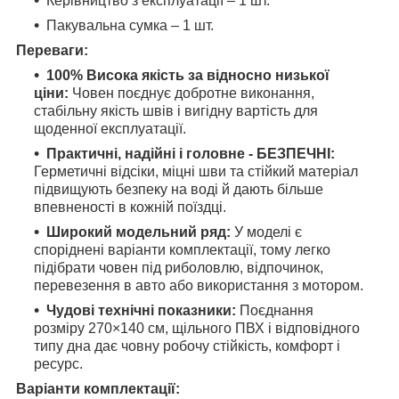
Керівництво з експлуатації – 1 шт.
Пакувальна сумка – 1 шт.
Переваги:
100% Висока якість за відносно низької
ціни:
Човен поєднує добротне виконання,
стабільну якість швів і вигідну вартість для
щоденної експлуатації.
Практичні, надійні і головне - БЕЗПЕЧНІ:
Герметичні відсіки, міцні шви та стійкий матеріал
підвищують безпеку на воді й дають більше
впевненості в кожній поїздці.
Широкий модельний ряд:
У моделі є
споріднені варіанти комплектації, тому легко
підібрати човен під риболовлю, відпочинок,
перевезення в авто або використання з мотором.
Чудові технічні показники:
Поєднання
розміру 270×140 см, щільного ПВХ і відповідного
типу дна дає човну робочу стійкість, комфорт і
ресурс.
Варіанти комплектації: