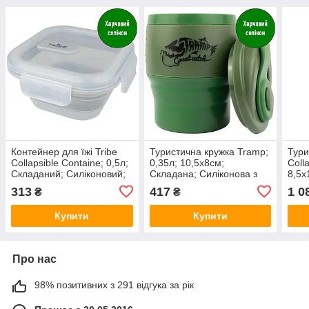
Контейнер для їжі Tribe
Туристична кружка Tramp;
Тури
Collapsible Containe; 0,5л;
0,35л; 10,5х8см;
Colla
Складаний; Силіконовий;
Складана; Силіконова з
8,5х
З кришкою; Сірий.ланч-
кришкою; Олива. Похідна
Силі
313
417
1 0
₴
₴
бокс для їжі T-FF-0028
чашка UTRC-082
дном
похі
Купити
Купити
Про нас
98% позитивних з 291 відгука за рік