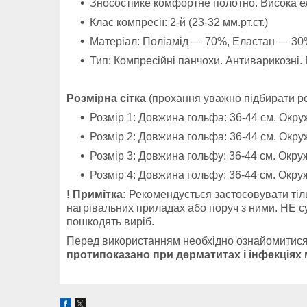
Зносостійке комфортне полотно. Висока е
Клас компресії: 2-й (23-32 мм.рт.ст.)
Матеріал: Поліамід — 70%, Еластан — 3
Тип: Компресійні панчохи. Антиварикозні. 
Розмірна сітка
(прохання уважно підбирати ро
Розмір 1: Довжина гольфа: 36-44 см. Окруж
Розмір 2: Довжина гольфа: 36-44 см. Окруж
Розмір 3: Довжина гольфу: 36-44 см. Окруж
Розмір 4: Довжина гольфу: 36-44 см. Окруж
! Примітка:
Рекомендується застосовувати тіл
нагрівальних приладах або поруч з ними. НЕ с
пошкодять виріб.
Перед використанням необхідно ознайомитися 
протипоказано при дерматитах і інфекціях 