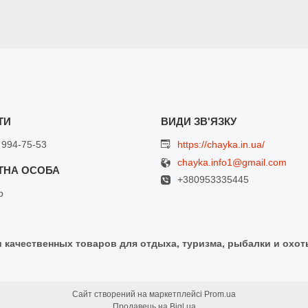
 994-75-53
https://chayka.in.ua/
chayka.info1@gmail.com
+380953335445
р
и качественных товаров для отдыха, туризма, рыбалки и охот
Сайт створений на маркетплейсі
Prom.ua
Продавець на Bigl.ua