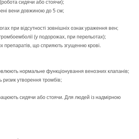
(робота сидячи або стоячи);
ирені вени довжиною до 5 см;
ногах при відсутності зовнішніх ознак ураження вен;
 тромбоемболії (у подорожах, при перельотах);
х препаратів, що сприяють згущенню крові.
новлюють нормальне функціонування венозних клапанів;
ь ризик утворення тромбів;
 працюють сидячи або стоячи. Для людей із надмірною