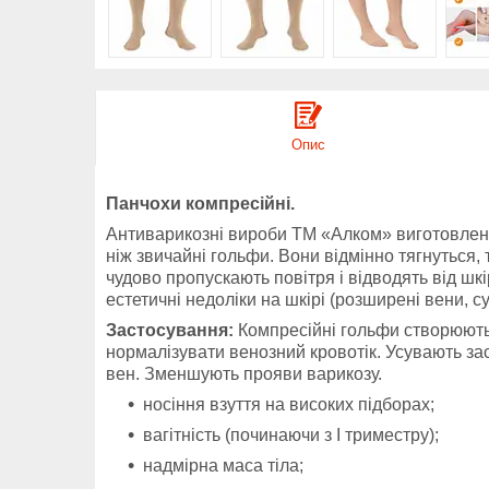
Опис
Панчохи компресійні.
Антиварикозні вироби ТМ «Алком» виготовлені 
ніж звичайні гольфи. Вони відмінно тягнуться,
чудово пропускають повітря і відводять від шкі
естетичні недоліки на шкірі (розширені вени, су
Застосування:
Компресійні гольфи створюють 
нормалізувати венозний кровотік. Усувають зас
вен.
Зменшують прояви варикозу.
носіння взуття на високих підборах;
вагітність (починаючи з I триместру);
надмірна маса тіла;