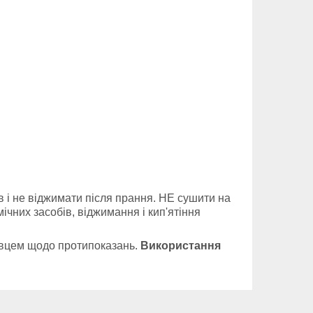
 і не віджимати після прання. НЕ сушити на
чних засобів, віджимання і кип'ятіння
хівцем щодо протипоказань.
Використання