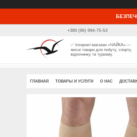
БЕЗПЕЧ
+380 (96) 994-75-53
✅ Інтернет-магазин «ЧАЙКА» —
якісні товари для побуту, спорту,
відпочинку та туризму.
ГЛАВНАЯ
ТОВАРЫ И УСЛУГИ
О НАС
ДОСТАВК