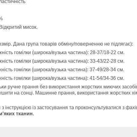
ластичність
0%
Відкритий мисок.
змір. Дана група товарів обміну/поверненню не підлягає):
ність гомілки (широка/вузька частина): 28-37/18-22 см.
ність гомілки (широка/вузька частина): 33-43/22-28 см.
ність гомілки (широка/вузька частина): 37-49/28-34 см.
ність гомілки (широка/вузька частина): 41-54/34-36 см.
ьки ручне прання без використання жорстких миючих засобів
ушити на сонці. Машинне прання, використання жорстких хімі
з інструкцією із застосування та проконсультуватися з фа
м'яких тканин.