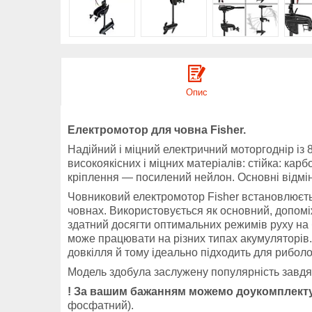
Опис
Електромотор для човна Fisher.
Надійний і міцний електричний моторгоднір із 
високоякісних і міцних матеріалів: стійка: ка
кріплення — посилений нейлон. Основні відмінн
Човниковий електромотор Fisher встановлюєтьс
човнах. Використовується як основний, допом
здатний досягти оптимальних режимів руху на б
може працювати на різних типах акумуляторів.
довкілля й тому ідеально підходить для риболо
Модель здобула заслужену популярність завдяки 
! За вашим бажанням можемо доукомплект
фосфатний).