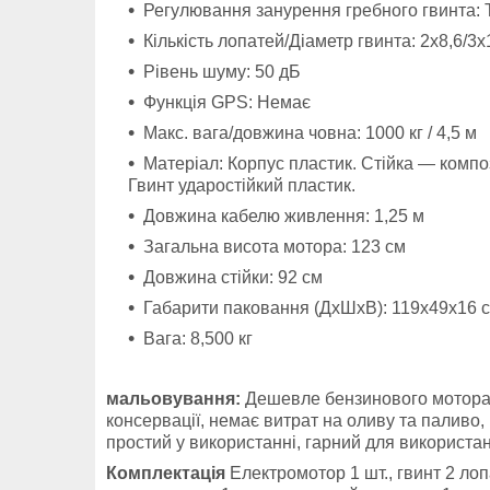
Регулювання занурення гребного гвинта: 
Кількість лопатей/Діаметр гвинта: 2х8,6/3х
Рівень шуму: 50 дБ
Функція GPS: Немає
Макс. вага/довжина човна: 1000 кг / 4,5 м
Матеріал: Корпус пластик. Стійка — компо
Гвинт ударостійкий пластик.
Довжина кабелю живлення: 1,25 м
Загальна висота мотора: 123 см
Довжина стійки: 92 см
Габарити паковання (ДхШхВ): 119х49х16 
Вага: 8,500 кг
мальовування:
Дешевле бензинового мотора т
консервації, немає витрат на оливу та паливо,
простий у використанні, гарний для використа
Комплектація
Електромотор 1 шт., гвинт 2 лопа