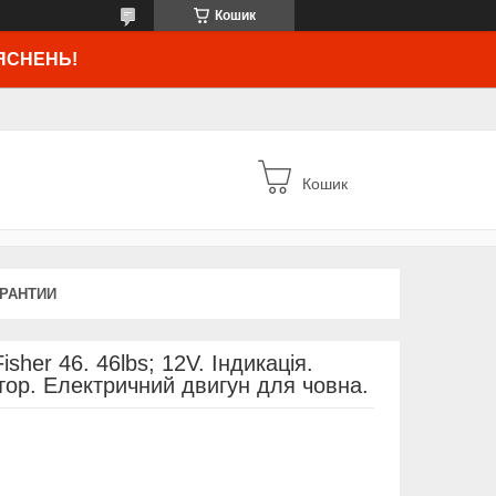
Кошик
ЯСНЕНЬ!
Кошик
АРАНТИИ
her 46. 46lbs; 12V. Індикація.
ор. Електричний двигун для човна.