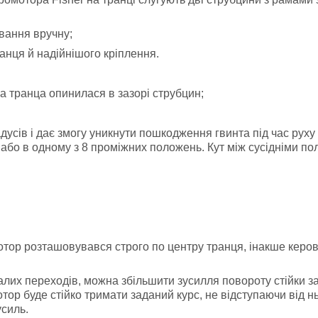
:
вання вручну;
нця й надійнішого кріплення.
а транца опинилася в зазорі струбцин;
дусів і дає змогу уникнути пошкодження гвинта під час руху
або в одному з 8 проміжних положень. Кут між сусідніми по
тор розташовувався строго по центру транця, інакше керован
лих переходів, можна збільшити зусилля повороту стійки з
отор буде стійко тримати заданий курс, не відступаючи від
усиль.