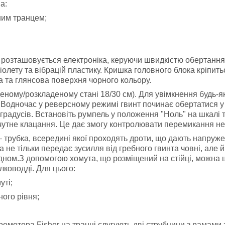
а:
ним транцем;
 розташовується електроніка, керуючи швидкістю обертання
іолету та вібрацій пластику. Кришка головного блока кріпит
а та глянсова поверхня чорного кольору.
ному/розкладеному стані 18/30 см). Для увімкнення будь-яки
 Водночас у реверсному режимі гвинт починає обертатися у 
градусів. Встановіть румпель у положення "Ноль" на шкалі 
чутне клацання. Це дає змогу контролювати перемикання не т
 трубка, всередині якої проходять дроти, що дають напруже
а не тільки передає зусилля від гребного гвинта човні, але
з дном.З допомогою хомута, що розміщений на стійці, можна
лководді. Для цього:
уті;
ного рівня;
ромотора Fisher на транці слугують дві струбцини з рамами