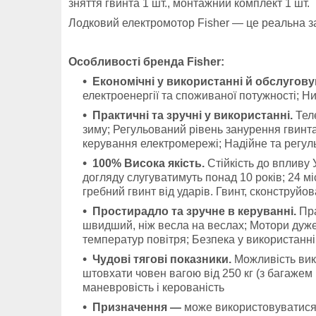
зняття гвинта 1 шт., монтажний комплект 1 шт.
Лодковий електромотор
Fisher
— це реальна з
Особливості бренда
Fisher
:
Економічні у використанні й обслугову
електроенергії та споживаної потужності; Н
Практичні та зручні у використанні.
Теле
зиму; Регульований рівень занурення гвинта
керування електромережі; Надійне та регул
100% Висока якість.
Стійкість до впливу 
догляду слугуватимуть понад 10 років; 24 мі
гребний гвинт від ударів. Гвинт, сконструйо
Простирадло та зручне в керуванні.
Пра
швидший, ніж весла на веслах; Мотори дуже л
температур повітря; Безпека у використанні,
Чудові тягові показники.
Можливість вико
штовхати човен вагою від 250 кг (з багажем
маневровість і керованість
Призначення —
може використовуватися я