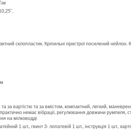
Так
10,25".
зитний склопластик. Кріпильні пристрої посилений нейлон.
см
а за вартістю та за вмістом, компактний, легкий, маневрен
 практично немає вібрації, регулювання довжини румпеля, ст
ння на мілководді
тейний 1 шт., гвинт 3- лопатевій 1 шт., інструкція 1 шт., ка