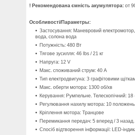
! Рекомендована ємність акумулятора:
от 9
Особливості/
Параметры:
Застосування: Маневровий електромотор, 
вода, солона вода
Потужність: 480 Вт
Тягове зусилля: 46 lbs / 21 кг
Напруга: 12 V
Макс. споживаний струм: 40 А
Тип електродвигуна: З графітовими щітка
Макс. оберти мотора: 1300 об/хв
Керування: Румпельне
.
Телескопічний: 18 
Регулювання нахилу мотора: 10 положен
Кріплення мотора: Транцове
Перемикання передач: 5 вперед / 3 назад.
Спосіб відтворення інформації: LED-інди