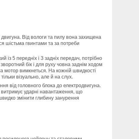
 двигуна. Від вологи та пилу вона захищена
ься шістьма гвинтами та за потреби
й із 5 передніх і 3 задніх передач, потрібно
зворотний бік і для руху човна заднім ходом
та мотор вимкнеться. На кожній швидкості
ільки візуально, але й на слух.
ння від головного блока до електродвигуна.
 й витримує ударні навантаження, що
 швидко змінити глибину занурення
 з посиленого нейлону та сталевими