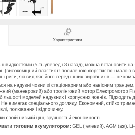
Характеристики
8 швидкостями (5-ть уперед і 3 назад), можна встановити на 
рбон (високоміцний пластик із посиленою жорсткістю і малою 
і риси, які виділяє його серед інших виробників — це компак
я на надувні човни зі стаціонарним або навісним транцем,
іжний (маневровий) або тролінговий мотор Електромотор Fi
ільшості моделей надувних і корпусних човнів. Підходить дл
 Не вимагає спеціального догляду. Економний, стійко трима
влі, полювання і відпочинку.
своїй низькій ціні, зручності й економності.
увати тяговим акумулятором:
GEL (гелевий), AGM (аж), Li-i