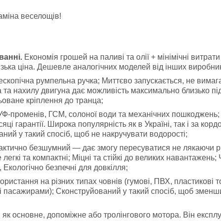
аміна веселощів!
ванні.
Економія грошей на паливі та олії + мінімічні витрат
изька ціна. Дешевле аналогічних моделей від інших виробник
скопічна румпельна ручка; Миттєво запускається, не вимага
 та нахилу двигуна дає можливість максимально близько піді
ьоване кріплення до транца;
УФ-променів, ГСМ, солоної води та механічних пошкоджень; Д
сяці гарантії. Широка популярність як в Україні, так і за к
ваний у такий спосіб, щоб не накручувати водорості;
ктично безшумний — дає змогу пересуватися не лякаючи риб
егкі та компактні; Міцні та стійкі до великих навантажень;
 Екологічно безпечні для довкілля;
ристання на різних типах човнів (гумові, ПВХ, пластикові 
 і пасажирами); Сконструйований у такий спосіб, щоб зменш
к основне, допоміжне або тролінгового мотора. Він експлуату