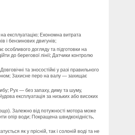
и на експлуатацію; Економна витрата
ів і бензинових двигунів;
є особливого догляду та підготовки на
йти до берегової лінії; Датчики контролю
овговічні та зносостійкі у разі правильного
ордоном; Захисне перо на валу — захищає
у; Рух — без запаху, диму та шуму,
 Чудова експлуатація за низьких або високих
тощо). Залежно від потужності мотора може
ити опір води; Покращена швидкохідність,
ється як у прісній, так і солоній воді та не