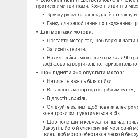
притискними гвинтами. Кожен із гвинтів має
Зручну ручку-барашок для його закручу
Гайку для запобігання пошкодженню тра
Для монтажу мотора:
Поставте мотор так, щоб верхня частин
Затисніть гвинти.
Нахил стійки змінюється в межах 90 гра
зафіксована вертикально, горизонтально 
Щоб підняти або опустити мотор:
Натисніть важіль біля стійки;
Встановіть мотор під потрібним кутом;
Відпустіть важіль.
Слідкуйте за тим, щоб човник електромо
вона трохи зміщуватиметься в бік.
Щоб полегшити керування під час трива
Закрутіть його й електричний човновий м
гвинт, щоб мотор обертався легко й без з