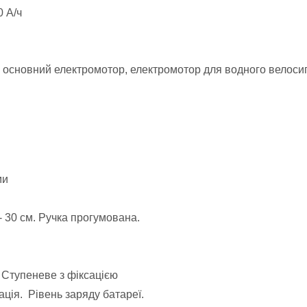
0 А/ч
основний електромотор, електромотор для водного велосип
ми
- 30 см. Ручка прогумована.
ь
 Ступеневе з фіксацією
кація.
Рівень заряду батареї
.