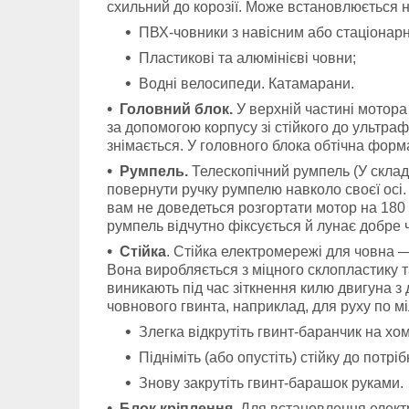
схильний до корозії. Може встановлюється н
ПВХ-човники з навісним або стаціонар
Пластикові та алюмінієві човни;
Водні велосипеди. Катамарани.
Головний блок.
У верхній частині мотора
за допомогою корпусу зі стійкого до ультраф
знімається. У головного блока обтічна форм
Румпель.
Телескопічний румпель (У складе
повернути ручку румпелю навколо своєї осі.
вам не доведеться розгортати мотор на 180 
румпель відчутно фіксується й лунає добре 
Стійка
. Стійка електромережі для човна —
Вона виробляється з міцного склопластику т
виникають під час зіткнення килю двигуна 
човнового гвинта, наприклад, для руху по мі
Злегка відкрутіть гвинт-баранчик на хом
Підніміть (або опустіть) стійку до потріб
Знову закрутіть гвинт-барашок руками.
Блок кріплення
. Для встановлення елект