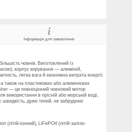
Інформація для замовлення
більшість човнів. Виготовлений із
вагою), корпус керування — алюміній,
тність, легка вага й економна витрата енергії.
 а також на пластикових або алюмінієвих
sher — це повноцінний човновий мотор
я використання в прісній або морській воді,
є швидкість, дуже тихий, не забруднює
on (літій-іонний), LiFePO4 (літій-залізо-