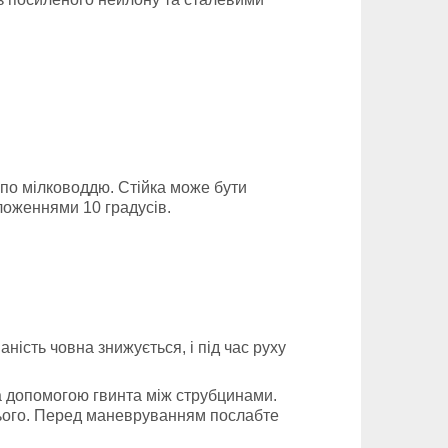
 по мілководдю. Стійка може бути
ложеннями 10 градусів.
ість човна знижується, і під час руху
а допомогою гвинта між струбцинами.
 нього. Перед маневруванням послабте