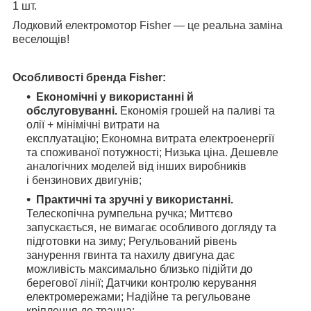
1 шт.
Лодковий електромотор
Fisher
— це реальна заміна
веселощів!
Особливості бренда
Fisher
:
Економічні у використанні й
обслуговуванні.
Економія грошей на паливі та
олії + мінімічні витрати на
експлуатацію; Економна витрата електроенергії
та споживаної потужності; Низька ціна. Дешевле
аналогічних моделей від інших виробників
і бензинових двигунів;
Практичні та зручні у використанні.
Телескопічна румпельна ручка; Миттєво
запускається, не вимагає особливого догляду та
підготовки на зиму; Регульований рівень
занурення гвинта та нахилу двигуна дає
можливість максимально близько підійти до
берегової лінії; Датчики контролю керування
електромережами; Надійне та регульоване
кріплення до транца;