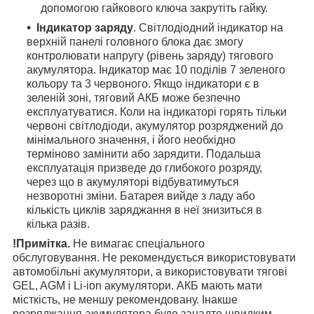
допомогою гайкового ключа закрутіть гайку.
Індикатор заряду
. Світлодіодний індикатор на
верхній панелі головного блока дає змогу
контролювати напругу (рівень заряду) тягового
акумулятора. Індикатор має 10 поділів 7 зеленого
кольору та 3 червоного. Якщо індикатори є в
зеленій зоні, тяговий АКБ може безпечно
експлуатуватися. Коли на індикаторі горять тільки
червоні світлодіоди, акумулятор розряджений до
мінімального значення, і його необхідно
терміново замінити або зарядити. Подальша
експлуатація призведе до глибокого розряду,
через що в акумуляторі відбуватимуться
незворотні зміни. Батарея вийде з ладу або
кількість циклів заряджання в неї знизиться в
кілька разів.
!Примітка.
Не вимагає спеціального
обслуговування. Не рекомендується використовувати
автомобільні акумулятори, а використовувати тягові
GEL, AGM і Li-ion акумулятори. АКБ мають мати
місткість, не меншу рекомендовану. Інакше
розряджання акумулятора буде занадто швидким.