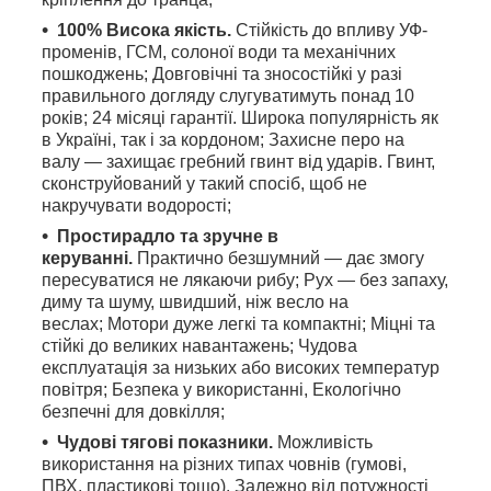
100% Висока якість.
Стійкість до впливу УФ-
променів, ГСМ, солоної води та механічних
пошкоджень; Довговічні та зносостійкі у разі
правильного догляду слугуватимуть понад 10
років; 24 місяці гарантії. Широка популярність як
в Україні, так і за кордоном; Захисне перо на
валу — захищає гребний гвинт від ударів. Гвинт,
сконструйований у такий спосіб, щоб не
накручувати водорості;
Простирадло та зручне в
керуванні.
Практично безшумний — дає змогу
пересуватися не лякаючи рибу; Рух — без запаху,
диму та шуму, швидший, ніж весло на
веслах; Мотори дуже легкі та компактні; Міцні та
стійкі до великих навантажень; Чудова
експлуатація за низьких або високих температур
повітря; Безпека у використанні, Екологічно
безпечні для довкілля;
Чудові тягові показники.
Можливість
використання на різних типах човнів (гумові,
ПВХ, пластикові тощо). Залежно від потужності