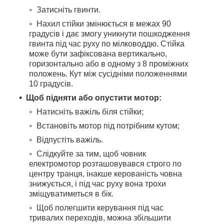
Затисніть гвинти.
Нахил стійки змінюється в межах 90
градусів і дає змогу уникнути пошкодження
гвинта під час руху по мілководдю. Стійка
може бути зафіксована вертикально,
горизонтально або в одному з 8 проміжних
положень. Кут між сусідніми положеннями
10 градусів.
Щоб підняти або опустити мотор:
Натисніть важіль біля стійки;
Встановіть мотор під потрібним кутом;
Відпустіть важіль.
Слідкуйте за тим, щоб човник
електромотор розташовувався строго по
центру транця, інакше керованість човна
знижується, і під час руху вона трохи
зміщуватиметься в бік.
Щоб полегшити керування під час
тривалих переходів, можна збільшити