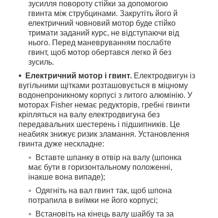
зусилля повороту стійки за допомогою
гвинта між струбцинами. Закрутіть його й
електричний човновий мотор буде стійко
тримати заданий курс, не відступаючи від
нього. Перед маневруванням послабте
гвинт, щоб мотор обертався легко й без
зусиль.
Електричний мотор і гвинт.
Електродвигун із
вугільними щітками розташовується в міцному
водонепроникному корпусі з литого алюмінію. У
моторах Fisher немає редукторів, гребні гвинти
кріпляться на валу електродвигуна без
передавальних шестерень і підшипників. Це
неабияк знижує ризик зламання. Установлення
гвинта дуже нескладне:
Вставте шпанку в отвір на валу (шпонка
має бути в горизонтальному положенні,
інакше вона випаде);
Одягніть на вал гвинт так, щоб шпона
потрапила в виїмки не його корпусі;
Встановіть на кінець валу шайбу та за