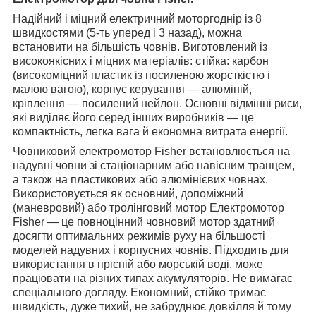
Надійний і міцний електричний моторгоднір із 8
швидкостями (5-ть уперед і 3 назад), можна
встановити на більшість човнів. Виготовлений із
високоякісних і міцних матеріалів: стійка: карбон
(високоміцний пластик із посиленою жорсткістю і
малою вагою), корпус керування — алюміній,
кріплення — посилений нейлон. Основні відмінні риси,
які виділяє його серед інших виробників — це
компактність, легка вага й економна витрата енергії.
Човниковий електромотор Fisher встановлюється на
надувні човни зі стаціонарним або навісним транцем,
а також на пластикових або алюмінієвих човнах.
Використовується як основний, допоміжний
(маневровий) або тролінговий мотор Електромотор
Fisher — це повноцінний човновий мотор здатний
досягти оптимальних режимів руху на більшості
моделей надувних і корпусних човнів. Підходить для
використання в прісній або морській воді, може
працювати на різних типах акумуляторів. Не вимагає
спеціального догляду. Економний, стійко тримає
швидкість, дуже тихий, не забруднює довкілля й тому