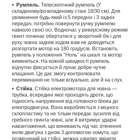
Румпель.
Телескопічний румпель (У
складеному/розкладеному стані 18/30 см). Для
увімкнення будь-який із 5 передніх і 3 задніх
передач, потрібно повернути ручку румпелю
навколо своєї осі. Водночас у реверсному режимі
гвинт починає обертатися у зворотний бік і для
руху човна заднім ходом вам не доведеться
розгортати мотор на 180 градусів. Встановіть
румпель у положення "Ноль" на шкалі та мотор
вимкнеться. На кожній швидкості румпель
відчутно фіксується й лунає добре чутне
клацання. Це дає змогу контролювати
перемикання не тільки візуально, але й на слух.
Стійка
. Стійка електромотора для човна —
трубка, всередині якої проходять дроти, що
підносять напруження від головного блока до
електродвигуна. Вона виробляється з міцного
склопластику та не тільки передає зусилля від
гребного гвинта човні, але й витримує ударні
навантаження, що виникають під час зіткнення
килю двигуна з дном.З допомогою хомута, що
розміщений на стійці, можна швидко змінити