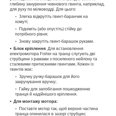
глибину занурення човнового гвинта, наприклад,
для руху по мілководді. Для цього:
Злегка відкрутіть гвинт-баранчик на
хомуті;
Підніміть (або опустіть) стійку до
потрібного рівня;
Знову закрутіть гвинт-барашок руками.
Блок кріплення
. Для встановлення
електромотора Fisher на транці слугують дві
струбцини з рамами з посиленого нейлону та
сталевими притискними гвинтами. Кожен із
гвинтів має:
Зручну ручку-барашок для його
закручування вручну;
Гайку для запобігання пошкодженню
транця й надійнішого кріплення.
Для монтажу мотора:
Поставте мотор так, щоб верхня частина
транца опинилася в зазорі струбцин;