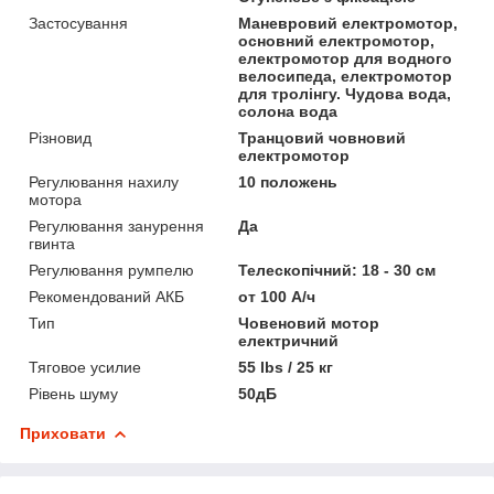
Застосування
Маневровий електромотор,
основний електромотор,
електромотор для водного
велосипеда, електромотор
для тролінгу. Чудова вода,
солона вода
Різновид
Транцовий човновий
електромотор
Регулювання нахилу
10 положень
мотора
Регулювання занурення
Да
гвинта
Регулювання румпелю
Телескопічний: 18 - 30 см
Рекомендований АКБ
от 100 А/ч
Тип
Човеновий мотор
електричний
Тяговое усилие
55 lbs / 25 кг
Рівень шуму
50дБ
Приховати