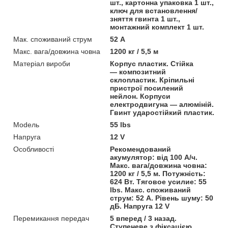
шт., картонна упаковка 1 шт.,
ключ для встановлення/
зняття гвинта 1 шт.,
монтажний комплект 1 шт.
Мак. споживаний струм
52 А
Макс. вага/довжина човна
1200 кг / 5,5 м
Матеріал вироби
Корпус пластик. Стійка
— композитний
склопластик. Кріпильні
пристрої посилений
нейлон. Корпуси
електродвигуна — алюміній.
Гвинт ударостійкий пластик.
Моdель
55 lbs
Напруга
12 V
Особливості
Рекомендований
акумулятор: від 100 А/ч.
Макс. вага/довжина човна:
1200 кг / 5,5 м. Потужність:
624 Вт. Тяговое усилие: 55
lbs. Макс. споживаний
струм: 52 А. Рівень шуму: 50
дБ. Напруга 12 V
Перемикання передач
5 вперед / 3 назад.
Ступеневе з фіксацією