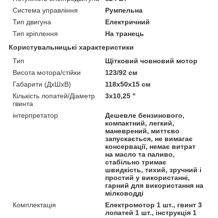
Система управління
Румпельна
Тип двигуна
Електричний
Тип кріплення
На транець
Користувальницькі характеристики
Тип
Щітковий човновий мотор
Висота мотора/стійки
123/92 см
Габарити (ДхШхВ)
118х50х15 см
Кількість лопатей/Діаметр
3х10,25 "
гвинта
інтерпретатор
Дешевле бензинового,
компактний, легкий,
маневрений, миттєво
запускається, не вимагає
консервації, немає витрат
на масло та паливо,
стабільно тримає
швидкість, тихий, зручний і
простий у використанні,
гарний для використання на
мілководді
Комплектація
Електромотор 1 шт., гвинт 3
лопатей 1 шт., інструкція 1