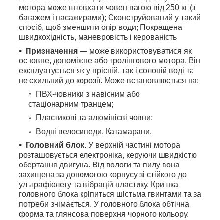
мотора може штовхати човен вагою від 250 кг (з
багажем і пасажирами); Сконструйований у такий
спосіб, щоб зменшити опір води; Покращена
швидкохідність, маневровість і керованість
Призначення —
може використовуватися як
основне, допоміжне або тролінгового мотора. Він
експлуатується як у прісній, так і солоній воді та
не схильний до корозії. Може встановлюється на:
ПВХ-човники з навісним або
стаціонарним транцем;
Пластикові та алюмінієві човни;
Водні велосипеди. Катамарани.
Головний блок.
У верхній частині мотора
розташовується електроніка, керуючи швидкістю
обертання двигуна. Від вологи та пилу вона
захищена за допомогою корпусу зі стійкого до
ультрафіолету та вібрацій пластику. Кришка
головного блока кріпиться шістьма гвинтами та за
потреби знімається. У головного блока обтічна
форма та глянсова поверхня чорного кольору.