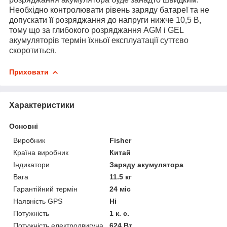
Необхідно контролювати рівень заряду батареї та не
допускати її розряджання до напруги нижче 10,5 В,
тому що за глибокого розряджання AGM і GEL
акумуляторів термін їхньої експлуатації суттєво
скоротиться.
Приховати
Характеристики
Основні
Виробник
Fisher
Країна виробник
Китай
Індикатори
Заряду акумулятора
Вага
11.5 кг
Гарантійний термін
24 міс
Наявність GPS
Ні
Потужність
1 к. с.
Потужність електродвигуна
624 Вт