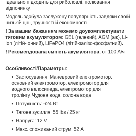
ідеально підходить для риболовлі, полювання і
відпочинку.
Модель здобула заслужену популярність завдяки своїй
низькій ціні, зручності й економності.
! За вашим бажанням можемо доукомплектувати
тяговим акумулятором:
GEL (гелевий), AGM (аж), Li-
ion (літій-іонний), LiFePO4 (літій-залізо-фосфатний).
! Рекомендована ємність акумулятора:
от 100 А/ч
Особливості/
Параметры:
Застосування: Маневровий електромотор,
основний електромотор, електромотор для
водного велосипеда, електромотор для
тролінгу.
Чудова вода, солона вода
Потужність: 624 Вт
Тягове зусилля: 55 lbs / 25 кг
Напруга: 12 V
Макс. споживаний струм: 52 А