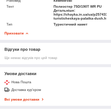
Різновид
Кемпінгові
Тент
Полиэстер 75D/190T WR PU
Детальніше:
https://chayka.in.ua/ua/p2574339
turisticheskaya-palatka-dush.htm
Тип
Туристичний намет
Приховати
Відгуки про товар
Ще немає відгуків про цей товар
Умови доставки
Нова Пошта
Доставка кур'єром
Всі умови доставки