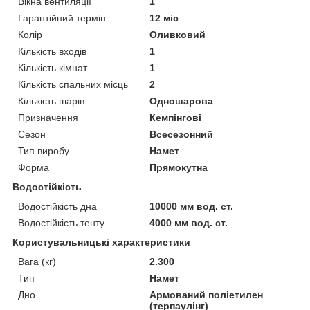
Вікна вентиляції
1
Гарантійний термін
12 міс
Колір
Оливковий
Кількість входів
1
Кількість кімнат
1
Кількість спальних місць
2
Кількість шарів
Одношарова
Призначення
Кемпінгові
Сезон
Всесезонний
Тип виробу
Намет
Форма
Прямокутна
Водостійкість
Водостійкість дна
10000 мм вод. ст.
Водостійкість тенту
4000 мм вод. ст.
Користувальницькі характеристики
Вага (кг)
2.300
Тип
Намет
Дно
Армований поліетилен
(терпаулінг)