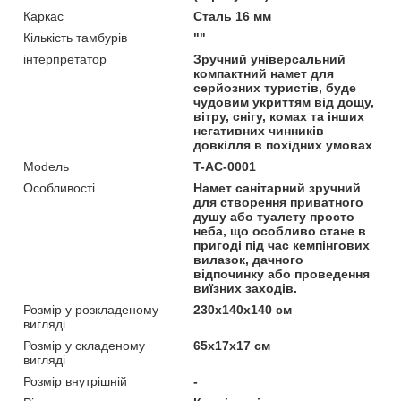
Каркас
Сталь 16 мм
Кількість тамбурів
""
інтерпретатор
Зручний універсальний
компактний намет для
серйозних туристів, буде
чудовим укриттям від дощу,
вітру, снігу, комах та інших
негативних чинників
довкілля в похідних умовах
Моdель
T-AC-0001
Особливості
Намет санітарний зручний
для створення приватного
душу або туалету просто
неба, що особливо стане в
пригоді під час кемпінгових
вилазок, дачного
відпочинку або проведення
виїзних заходів.
Розмір у розкладеному
230х140х140 см
вигляді
Розмір у складеному
65х17х17 см
вигляді
Розмір внутрішній
-