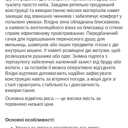
туалету просто неба. Завдяки ретельно продуманій
конструкції та використанню якісних матеріалів намет
захищає від зовнішніх чинників і забезпечує комфорт у
польових умовах. Вхідна зона обладнана блискавкою,
а наявність вентиляційного вікна на блискавці із сіткою
сприяє ефективному провітрюванню. Передбачений
гачок для підвішування переносного душу, для
мильниць, шампунів або інших предметів гігієни є дві
внутрішні кишені. У наметі розміщені дві мотузки, щоб
розвішувати рушники або одяг. Знімна підлога з
терпаулінгу забезпечує належний захист від бруду або
вологи, і за потреби її можна оперативно від'єднати.
Вхідні відтяжки допомагають надійно зафіксувати
конструкцію навіть за вітряної погоди, а міцні дуги зі
сталі гарантують стабільність і довговічність
використання.
Основна відмітна риса — це висока якість за
порівняно низької ціни.
Основні особливості:
Зручна та логічна конструкція дає змогу