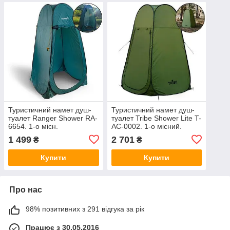
Туристичний намет душ-
Туристичний намет душ-
туалет Ranger Shower RA-
туалет Tribe Shower Lite T-
6654. 1-о місн.
AC-0002. 1-о місний.
Напівавтомат. Оливковий.
Напівавтомат. Оливковий.
1 499
2 701
₴
₴
Намет санітарний.
Намет санітарний.
Універсальний
Універсальний
Купити
Купити
туристичний
Про нас
98% позитивних з 291 відгука за рік
Працює з 30.05.2016