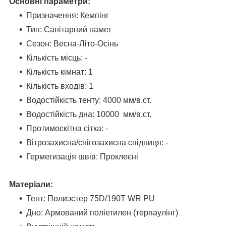
Основні параметри:
Призначення: Кемпінг
Тип: Санітарний намет
Сезон: Весна-Літо-Осінь
Кількість місць: -
Кількість кімнат: 1
Кількість входів: 1
Водостійкість тенту: 4000
мм/в.ст.
Водостійкість дна:
10000
мм/в.ст.
Протимоскітна сітка: -
Вітрозахисна/снігозахисна спідниця:
-
Герметизація швів: Проклеєні
Матеріали:
Тент
:
Полиэстер 75D/190T WR PU
Дно
:
Армований поліетилен (терпаулінг)