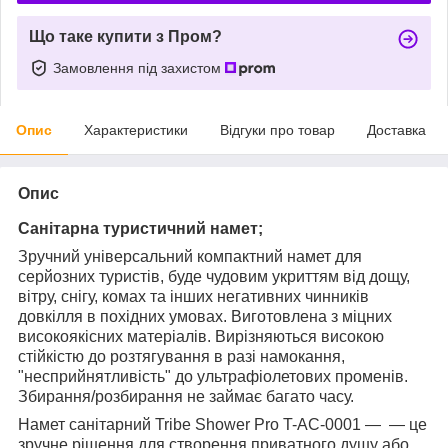
Що таке купити з Пром?
Замовлення під захистом
Опис
Характеристики
Відгуки про товар
Доставка
Опис
Санітарна т
уристичний намет
;
Зручний універсальний компактний намет для
серйозних туристів, буде чудовим укриттям від дощу,
вітру, снігу, комах та інших негативних чинників
довкілля в похідних умовах. Виготовлена з міцних
високоякісних матеріалів. Вирізняються високою
стійкістю до розтягування в разі намокання,
"несприйнятливість" до ультрафіолетових променів.
Збирання/розбирання не займає багато часу.
Намет санітарний Tribe Shower Pro T-AC-0001 — — це
зручне рішення для створення приватного душу або