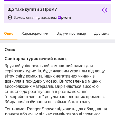
Що таке купити з Пром?
Замовлення під захистом
Опис
Характеристики
Відгуки про товар
Доставка
Опис
Санітарна т
уристичний намет
;
Зручний універсальний компактний намет для
серйозних туристів, буде чудовим укриттям від дощу,
вітру, снігу, комах та інших негативних чинників
довкілля в похідних умовах. Виготовлена з міцних
високоякісних матеріалів. Вирізняються високою
стійкістю до розтягування в разі намокання,
"несприйнятливість" до ультрафіолетових променів.
Збирання/розбирання не займає багато часу.
Тент-намет Ranger Shower підходить для обладнання
туалету або душу під час кемпінгового відпочинку.