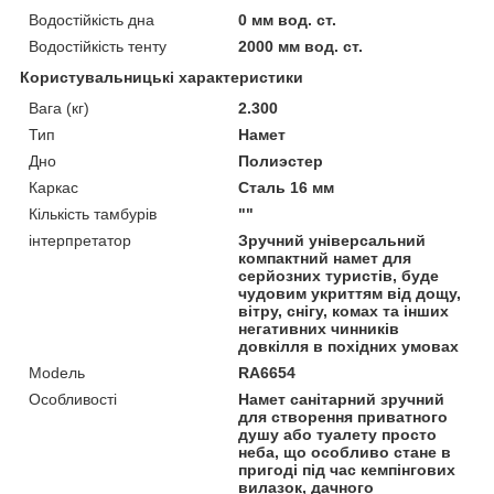
Водостійкість дна
0 мм вод. ст.
Водостійкість тенту
2000 мм вод. ст.
Користувальницькі характеристики
Вага (кг)
2.300
Тип
Намет
Дно
Полиэстер
Каркас
Сталь 16 мм
Кількість тамбурів
""
інтерпретатор
Зручний універсальний
компактний намет для
серйозних туристів, буде
чудовим укриттям від дощу,
вітру, снігу, комах та інших
негативних чинників
довкілля в похідних умовах
Моdель
RA6654
Особливості
Намет санітарний зручний
для створення приватного
душу або туалету просто
неба, що особливо стане в
пригоді під час кемпінгових
вилазок, дачного