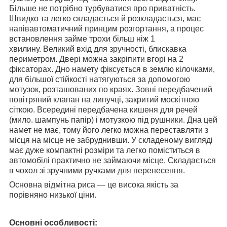
Більше не потрібно турбуватися про приватність.
Швидко та легко складається й розкладається, має
напівавтоматичний принцим розгортання, а процес
встановлення займе трохи більш ніж 1
хвилину. Великий вхід для зручності, блискавка
периметром. Двері можна закріпити вгорі на 2
фіксаторах. Дно намету фіксується в землю кілочками,
для більшої стійкості натягуються за допомогою
мотузок, розташованих по краях. Зовні передбачений
повітряний клапан на липучці, закритий москітною
сіткою. Всередині передбачена кишеня для речей
(мило. шампунь папір) і мотузкою під рушники. Дна цей
намет не має, тому його легко можна переставляти з
місця на місце не забруднивши. У складеному вигляді
має дуже компактні розміри та легко поміститься в
автомобілі практично не займаючи місце. Складається
в чохол зі зручними ручками для перенесення.
Основна відмітна риса — це висока якість за
порівняно низької ціни.
Основні особливості: