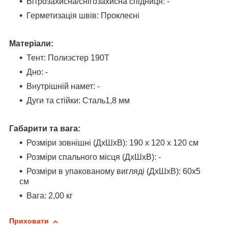
Вітрозахисна/снігозахисна спідниця:
-
Герметизація швів: Проклеєні
Матеріали:
Тент
:
Полиэстер 190Т
Дно
:
-
Внутрішній намет
:
-
Дуги та стійки
:
Сталь1,8 мм
Габарити та вага:
Розміри зовнішні (ДхШхВ)
:
190 х 120 х 120 см
Розміри спального місця (ДхШхВ)
:
-
Розміри в упакованому вигляді (ДхШхВ)
:
60х5
см
Вага
:
2,00 кг
Приховати