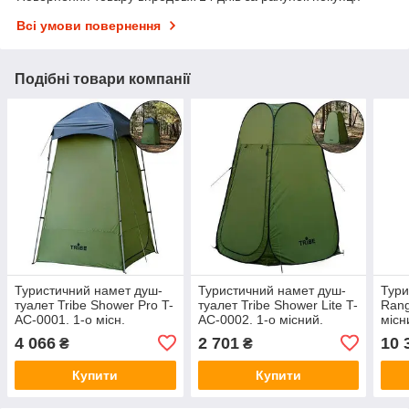
Всі умови повернення
Подібні товари компанії
Туристичний намет душ-
Туристичний намет душ-
Тури
туалет Tribe Shower Pro T-
туалет Tribe Shower Lite T-
Rang
AC-0001. 1-о місн.
AC-0002. 1-о місний.
місн
Оливковий. Намет
Напівавтомат. Оливковий.
Олив
4 066
2 701
10 
₴
₴
санітарний. Універсальний
Намет санітарний.
Кор
туристичний намет.
Універсальний
RA_
Купити
Купити