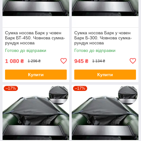
Сумка носова Барк у човен
Сумка носова Барк у човен
Барк БТ-450. Човнова сумка-
Барк Б-300. Човнова сумка-
рундук носова
рундук носова
Готово до відправки
Готово до відправки
1 080
945
₴
₴
1 296 ₴
1 134 ₴
Купити
Купити
–17%
–17%