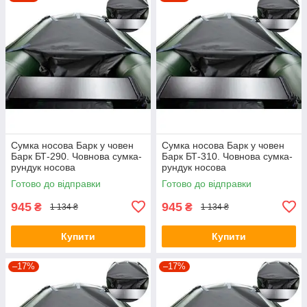
Сумка носова Барк у човен
Сумка носова Барк у човен
Барк БТ-290. Човнова сумка-
Барк БТ-310. Човнова сумка-
рундук носова
рундук носова
Готово до відправки
Готово до відправки
945
945
₴
₴
1 134 ₴
1 134 ₴
Купити
Купити
–17%
–17%