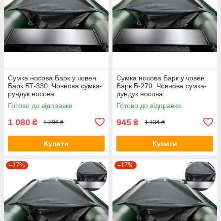
Сумка носова Барк у човен
Сумка носова Барк у човен
Барк БТ-330. Човнова сумка-
Барк Б-270. Човнова сумка-
рундук носова
рундук носова
Готово до відправки
Готово до відправки
1 080
945
₴
₴
1 296 ₴
1 134 ₴
Купити
Купити
–17%
–17%