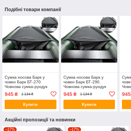
Подібні товари компанії
Сумка носова Барк у
Сумка носова Барк у
Сумк
човен Барк БТ-270.
човен Барк БТ-290.
чове
Човнова сумка-рундук
Човнова сумка-рундук
Човн
носова
носова
носо
945
945
945
₴
₴
1 134 ₴
1 134 ₴
Купити
Купити
Акційні пропозиції та новинки
–17%
–17%