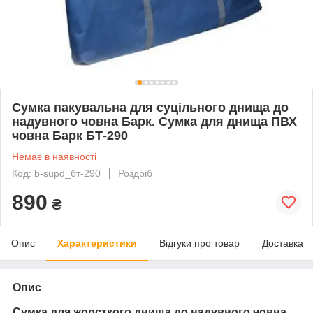
Сумка пакувальна для суцільного днища до
надувного човна Барк. Сумка для днища ПВХ
човна Барк БТ-290
Немає в наявності
Код: b-supd_бт-290
Роздріб
890
₴
Опис
Характеристики
Відгуки про товар
Доставка
Опис
Сумка для жорсткого днища до надувного човна.