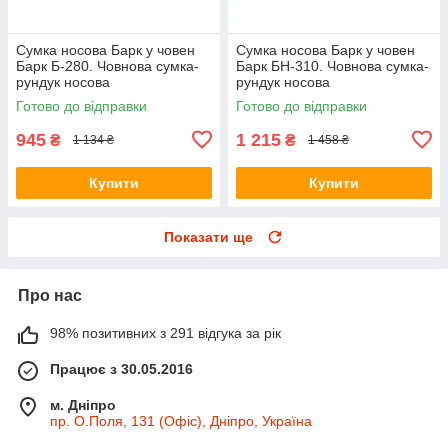
Сумка носова Барк у човен
Сумка носова Барк у човен
Барк Б-280. Човнова сумка-
Барк БН-310. Човнова сумка-
рундук носова
рундук носова
Готово до відправки
Готово до відправки
945
1 215
₴
₴
1 134 ₴
1 458 ₴
Купити
Купити
Показати ще
Про нас
98% позитивних з 291 відгука за рік
Працює з 30.05.2016
м. Дніпро
пр. О.Поля, 131 (Офіс), Дніпро, Україна