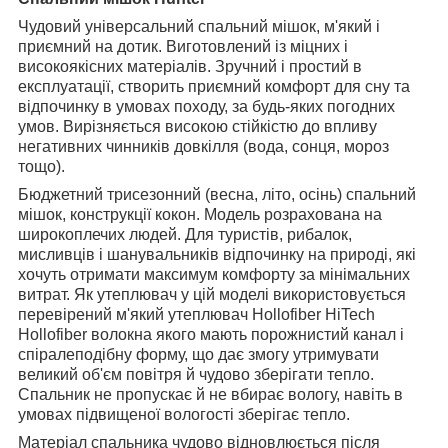
Чудовий універсальний спальний мішок, м'який і
приємний на дотик. Виготовлений із міцних і
високоякісних матеріалів. Зручний і простий в
експлуатації, створить приємний комфорт для сну та
відпочинку в умовах походу, за будь-яких погодних
умов. Вирізняється високою стійкістю до впливу
негативних чинників довкілля (вода, сонця, мороз
тощо).
Бюджетний трисезонний (весна, літо, осінь) спальний
мішок, конструкції кокон. Модель розрахована на
широкоплечих людей. Для туристів, рибалок,
мисливців і шанувальників відпочинку на природі, які
хочуть отримати максимум комфорту за мінімальних
витрат. Як утеплювач у цій моделі використовується
перевірений м'який утеплювач Hollofiber HiTech
Hollofiber волокна якого мають порожнистий канал і
спіралеподібну форму, що дає змогу утримувати
великий об'єм повітря й чудово зберігати тепло.
Спальник не пропускає й не вбирає вологу, навіть в
умовах підвищеної вологості зберігає тепло.
Матеріал спальника чудово відновлюється після