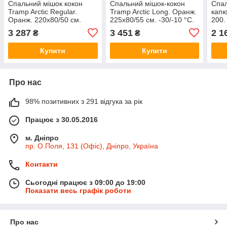
Спальний мішок кокон
Спальний мішок-кокон
Спал
Tramp Arctic Regular.
Tramp Arctic Long. Оранж.
капю
Оранж. 220х80/50 см.
225х80/55 см. -30/-10 °C.
200.
-30/-10 °C. Правий.
Правий. Кемпінговий
-5/+
3 287
3 451
2 1
₴
₴
Кемпінговий спальник
спальник
Кемп
Купити
Купити
Про нас
98% позитивних з 291 відгука за рік
Працює з 30.05.2016
м. Дніпро
пр. О.Поля, 131 (Офіс), Дніпро, Україна
Контакти
Сьогодні працює з 09:00 до 19:00
Показати весь графік роботи
Про нас