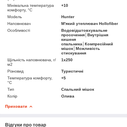
Мінімальна температура
+10
комфорту, °C
Моdель
Hunter
Наповнювач
М'який утеплювач Hollofiber
Особливості
Водовідштовхувальне
просочення│Внутрішня
кишеня
спальника│Компресійний
мішок│Можливість
стискування
Щільність наповнювача, г/
1х250
м2
Різновид
Туристичні
Температура комфорту,
+5
°C
Тип
Спальний мішок
Колір
Олива
Приховати
Відгуки про товар