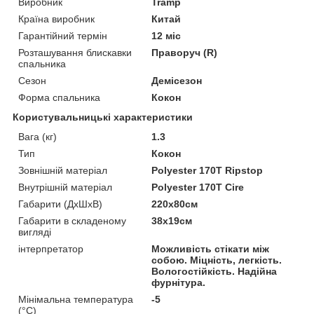
Виробник
Tramp
Країна виробник
Китай
Гарантійний термін
12 міс
Розташування блискавки
Праворуч (R)
спальника
Сезон
Демісезон
Форма спальника
Кокон
Користувальницькі характеристики
Вага (кг)
1.3
Тип
Кокон
Зовнішній матеріал
Polyester 170T Ripstop
Внутрішній матеріал
Polyester 170T Cire
Габарити (ДхШхВ)
220х80см
Габарити в складеному
38х19см
вигляді
інтерпретатор
Можливість стікати між
собою. Міцність, легкість.
Вологостійкість. Надійна
фурнітура.
Мінімальна температура
-5
(°С)