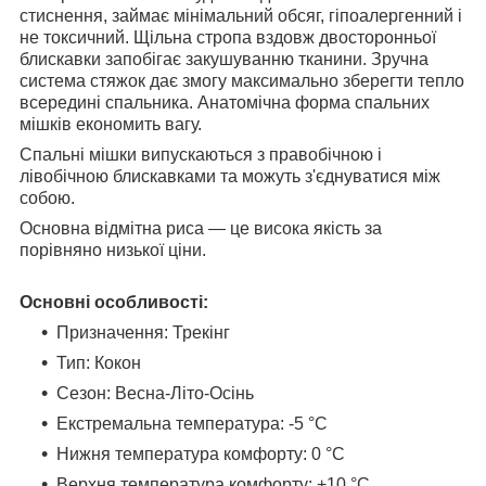
стиснення, займає мінімальний обсяг, гіпоалергенний і
не токсичний. Щільна стропа вздовж двосторонньої
блискавки запобігає закушуванню тканини. Зручна
система стяжок дає змогу максимально зберегти тепло
всередині спальника. Анатомічна форма спальних
мішків економить вагу.
Спальні мішки випускаються з правобічною і
лівобічною блискавками та можуть з'єднуватися між
собою.
Основна відмітна риса — це висока якість за
порівняно низької ціни.
Основні особливості:
Призначення: Трекінг
Тип: Кокон
Сезон: Весна-Літо-Осінь
Екстремальна температура: -5 °С
Нижня температура комфорту: 0 °С
Верхня температура комфорту: +10 °С