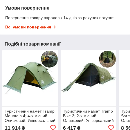
Умови повернення
Повернення товару впродовж 14 днів за рахунок покупця
Всі умови повернення
Подібні товари компанії
Туристичний намет Tramp
Туристичний намет Tramp
Тури
Mountain 4; 4-х місний.
Bike 2; 2-х місний.
Sarm
Оливковий. Універсальний
Оливковий. Універсальний
Олив
експедиційний намет
експедиційний намет
експ
11 914
6 417
8 5
₴
₴
UTRT-024.
UTRT-020.
UTR