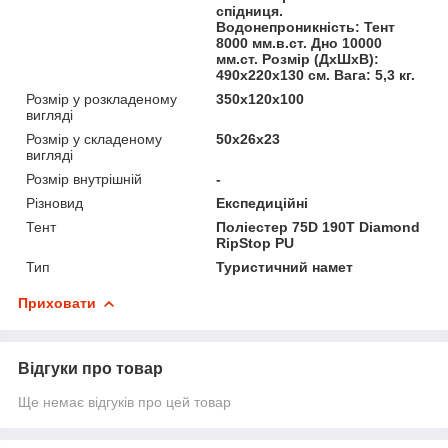
спідниця.
Водонепроникність: Тент
8000 мм.в.ст. Дно 10000
мм.ст. Розмір (ДхШхВ):
490х220х130 см. Вага: 5,3 кг.
Розмір у розкладеному
350х120х100
вигляді
Розмір у складеному
50х26х23
вигляді
Розмір внутрішній
-
Різновид
Експедиційні
Тент
Поліестер 75D 190T Diamond
RipStop PU
Тип
Туристичний намет
Приховати
Відгуки про товар
Ще немає відгуків про цей товар