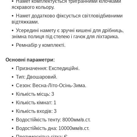
Намет комплектується тригранними кілочками
яскравого кольору.
Намет додатково фіксується світловідбивними
відтяжками.
Усередині намету є зручні кишені для дрібниць,
знімна полиця під стелею і гачок для ліхтарика.
Ремнабір у комплекті.
Основні параметри:
Призначення: Експедиційні.
Тип: Двошаровий.
Сезон: Весна-Літо-Осінь-Зима.
Кількість місць: 3
Кількість кімнат: 1
Кількість входів: 3
Водостійкість тенту: 8000мм/в.ст.
Водостійкість дна: 10000мм/в.ст.
Протимоскітна сітка: Є