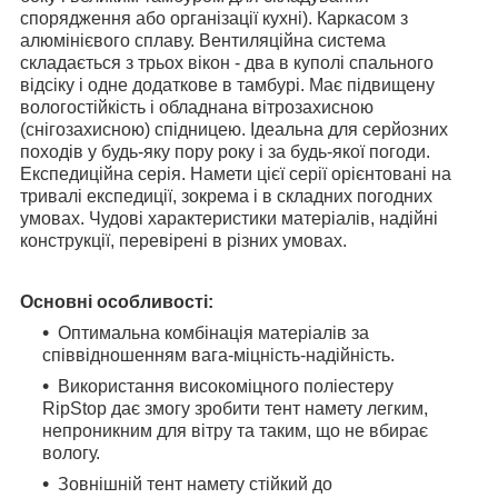
спорядження або організації кухні). Каркасом з
алюмінієвого сплаву. Вентиляційна система
складається з трьох вікон - два в куполі спального
відсіку і одне додаткове в тамбурі. Має підвищену
вологостійкість і обладнана вітрозахисною
(снігозахисною) спідницею. Ідеальна для серйозних
походів у будь-яку пору року і за будь-якої погоди.
Експедиційна серія. Намети цієї серії орієнтовані на
тривалі експедиції, зокрема і в складних погодних
умовах. Чудові характеристики матеріалів, надійні
конструкції, перевірені в різних умовах.
Основні особливості:
Оптимальна комбінація матеріалів за
співвідношенням вага-міцність-надійність.
Використання високоміцного поліестеру
RipStop дає змогу зробити тент намету легким,
непроникним для вітру та таким, що не вбирає
вологу.
Зовнішній тент намету стійкий до