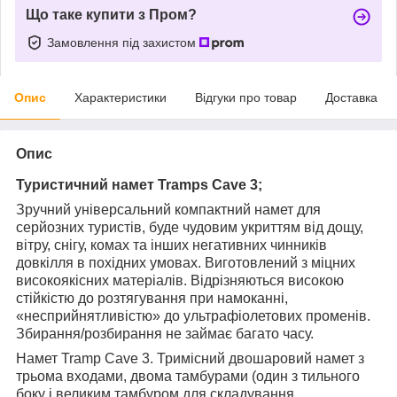
Що таке купити з Пром?
Замовлення під захистом
Опис
Характеристики
Відгуки про товар
Доставка
Опис
Туристичний намет Tramps Cave 3;
Зручний універсальний компактний намет для
серйозних туристів, буде чудовим укриттям від дощу,
вітру, снігу, комах та інших негативних чинників
довкілля в похідних умовах. Виготовлений з міцних
високоякісних матеріалів. Відрізняються високою
стійкістю до розтягування при намоканні,
«несприйнятливістю» до ультрафіолетових променів.
Збирання/розбирання не займає багато часу.
Намет Tramp Cave 3. Тримісний двошаровий намет з
трьома входами, двома тамбурами (один з тильного
боку і великим тамбуром для складування