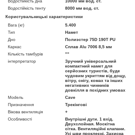
Водостійкість дна
10000 мм вод. ст.
Водостійкість тенту
8000 мм вод. ст.
Користувальницькі характеристики
Вага (кг)
5.400
Тип
Намет
Дно
Полиэстер 75D 190T PU
Каркас
Сплав Alu 7006 8,5 мм
Кількість тамбурів
""
інтерпретатор
Зручний універсальний
компактний намет для
серйозних туристів, буде
чудовим укриттям від дощу,
вітру, снігу, комах та інших
негативних чинників
довкілля в похідних умовах
Моdель
Cave
Призначення
Трекінгові
Вікова вентиляція
+
Особливості
Внутрішні дуги. 1 вхід.
Двухслойная. Москітна
сітка. Вентиляційні клапани.
Усі шви проклеєні. Захисна