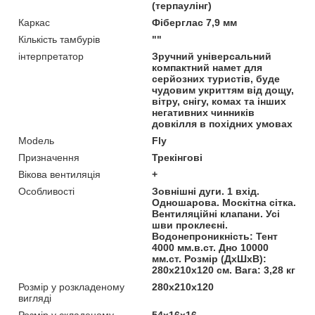
(терпаулінг)
Каркас
Фіберглас 7,9 мм
Кількість тамбурів
""
інтерпретатор
Зручний універсальний
компактний намет для
серйозних туристів, буде
чудовим укриттям від дощу,
вітру, снігу, комах та інших
негативних чинників
довкілля в похідних умовах
Моdель
Fly
Призначення
Трекінгові
Вікова вентиляція
+
Особливості
Зовнішні дуги. 1 вхід.
Одношарова. Москітна сітка.
Вентиляційні клапани. Усі
шви проклеєні.
Водонепроникність: Тент
4000 мм.в.ст. Дно 10000
мм.ст. Розмір (ДхШхВ):
280х210х120 см. Вага: 3,28 кг
Розмір у розкладеному
280х210х120
вигляді
Розмір у складеному
54х16х16