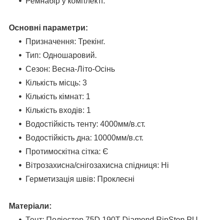
Ремнабір у комплекті.
Основні параметри:
Призначення: Трекінг.
Тип: Одношаровий.
Сезон: Весна-Літо-Осінь
Кількість місць: 3
Кількість кімнат: 1
Кількість входів: 1
Водостійкість тенту: 4000мм/в.ст.
Водостійкість дна: 10000мм/в.ст.
Протимоскітна сітка: Є
Вітрозахисна/снігозахисна спідниця: Ні
Герметизація швів: Проклеєні
Матеріали:
Тент: Поліестер 75D 190T Diamond RipStop PU