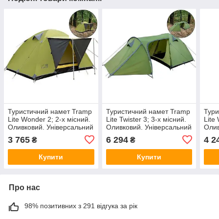
Туристичний намет Tramp
Туристичний намет Tramp
Тури
Lite Wonder 2; 2-х місний.
Lite Twister 3; 3-х місний.
Lite
Оливковий. Універсальний
Оливковий. Універсальний
Олив
туристичний намет UTLT-
туристичний намет UTLT-
тури
3 765
6 294
4 2
₴
₴
005.
024.
006.
Купити
Купити
Про нас
98% позитивних з 291 відгука за рік