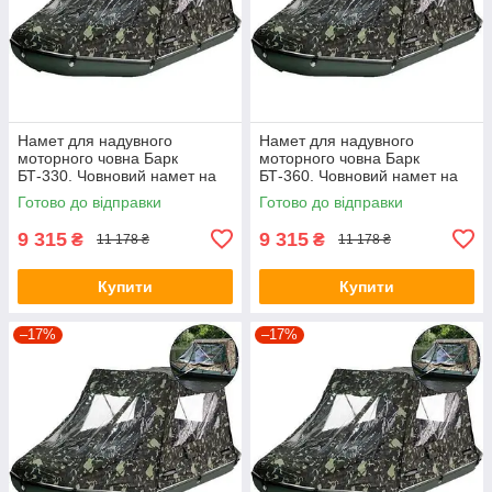
Намет для надувного
Намет для надувного
моторного човна Барк
моторного човна Барк
БТ-330. Човновий намет на
БТ-360. Човновий намет на
човен Bark BT-330;
човен Bark BT-360;
Готово до відправки
Готово до відправки
9 315
9 315
₴
₴
11 178 ₴
11 178 ₴
Купити
Купити
–17%
–17%