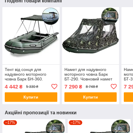
Подібні товари компанії
Тент від сонця для
Намет для надувного
Наме
надувного моторного
моторного човна Барк
мото
човна Барк БН-360.
БТ-290. Човновий намет
БТ-3
Ходовий тент на човен
на човен Bark BT-290;
на ч
4 442
7 290
7 2
₴
₴
5 330 ₴
8 748 ₴
Bark BN-360;
Купити
Купити
Акційні пропозиції та новинки
–17%
–17%