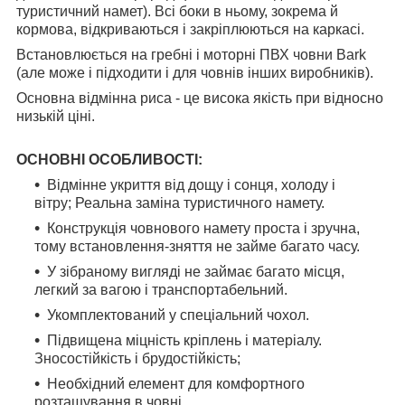
туристичний намет). Всі боки в ньому, зокрема й
кормова, відкриваються і закріплюються на каркасі.
Встановлюється на гребні і моторні ПВХ човни Bark
(але може і підходити і для човнів інших виробників).
Основна відмінна риса - це висока якість при відносно
низькій ціні.
ОСНОВНІ ОСОБЛИВОСТІ:
Відмінне укриття від дощу і сонця, холоду і
вітру; Реальна заміна туристичного намету.
Конструкція човнового намету проста і зручна,
тому встановлення-зняття не займе багато часу.
У зібраному вигляді не займає багато місця,
легкий за вагою і транспортабельний.
Укомплектований у спеціальний чохол.
Підвищена міцність кріплень і матеріалу.
Зносостійкість і брудостійкість;
Необхідний елемент для комфортного
розташування в човні.