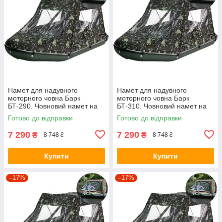
Намет для надувного
Намет для надувного
моторного човна Барк
моторного човна Барк
БТ-290. Човновий намет на
БТ-310. Човновий намет на
човен Bark BT-290;
човен Bark BT-310;
Готово до відправки
Готово до відправки
7 290
7 290
₴
₴
8 748 ₴
8 748 ₴
Купити
Купити
–17%
–17%