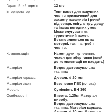
Гарантійний термін
12 міс
інтерпретатор
Тент-намет для надувних
човнів призначений для
захисту пасажирів і речей
від сонця, снігу, вітру, дощу
та інших погодних умов.
Може слугувати як
туристичний намет.
Встановлюється як на
моторні, так і на гребні
човнів.
Комплектація
Намет, дуги, кріплення,
чохол для зберігання (клей
до комплектації не входить)
Матеріал
Водовідштовхувальна
тканина
Матеріал каркаса
Дюраль d 20 мм
Матеріал вікон
Безоновне ПВХ (плівка)
Моdель
Сумісність БН-360
Особливості
Висота: 1,25м. Матеріал
виробу:
Водовідштовхувальна
тканина. Матеріал каркаса:
Дюраль d 20 мм. Матеріал