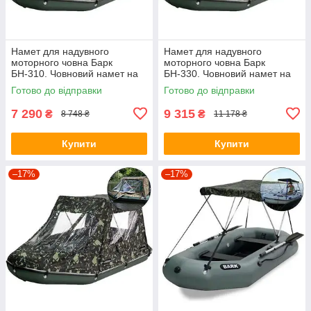
Намет для надувного
Намет для надувного
моторного човна Барк
моторного човна Барк
БН-310. Човновий намет на
БН-330. Човновий намет на
човен Bark BN-310;
човен Bark BN-330;
Готово до відправки
Готово до відправки
7 290
9 315
₴
₴
8 748 ₴
11 178 ₴
Купити
Купити
–17%
–17%