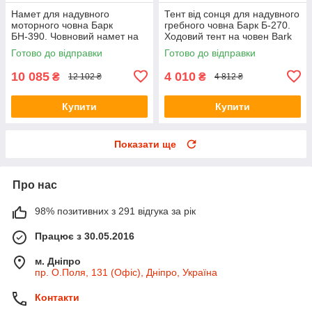
Намет для надувного
Тент від сонця для надувного
моторного човна Барк
гребного човна Барк Б-270.
БН-390. Човновий намет на
Ходовий тент на човен Bark
човен Bark BN-390;
B-270;
Готово до відправки
Готово до відправки
10 085
4 010
₴
₴
12 102 ₴
4 812 ₴
Купити
Купити
Показати ще
Про нас
98% позитивних з 291 відгука за рік
Працює з 30.05.2016
м. Дніпро
пр. О.Поля, 131 (Офіс), Дніпро, Україна
Контакти