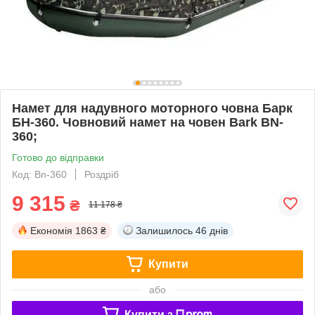
Намет для надувного моторного човна Барк
БН-360. Човновий намет на човен Bark BN-
360;
Готово до відправки
Код: Bn-360
Роздріб
9 315
₴
11 178 ₴
Економія
1863 ₴
Залишилось
46 днів
Купити
або
Купити з