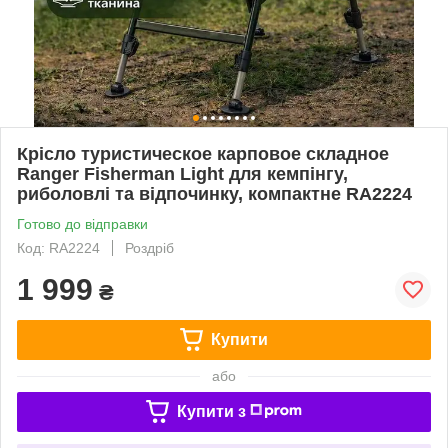
Крісло туристическое карповое складное
Ranger Fisherman Light для кемпінгу,
риболовлі та відпочинку, компактне RA2224
Готово до відправки
Код: RA2224
Роздріб
1 999
₴
Купити
або
Купити з