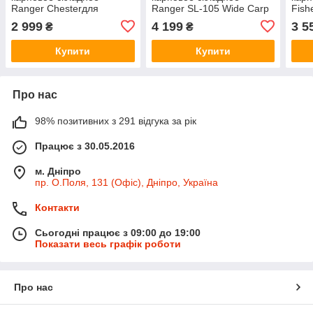
Ranger Chesterдля
Ranger SL-105 Wide Carp
Fish
кемпінгу, риболовлі та
для кемпінгу, риболовлі та
рибо
2 999
4 199
3 5
₴
₴
відпочинку, компактне
відпочинку, компактне
комп
RA2240
RA2226
Купити
Купити
Про нас
98% позитивних з 291 відгука за рік
Працює з 30.05.2016
м. Дніпро
пр. О.Поля, 131 (Офіс), Дніпро, Україна
Контакти
Сьогодні працює з 09:00 до 19:00
Показати весь графік роботи
Про нас