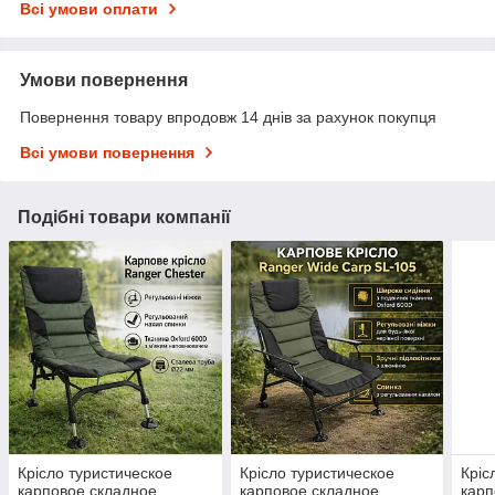
Всі умови оплати
Умови повернення
Повернення товару впродовж 14 днів за рахунок покупця
Всі умови повернення
Подібні товари компанії
Крісло туристическое
Крісло туристическое
Кріс
карповое складное
карповое складное
карп