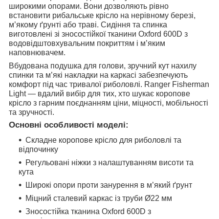
широкими опорами. Вони дозволяють рівно
встановити рибальське крісло на нерівному березі,
м’якому ґрунті або траві. Сидіння та спинка
виготовлені зі зносостійкої тканини Oxford 600D з
водовідштовхувальним покриттям і м’яким
наповнювачем.
Вбудована подушка для голови, зручний кут нахилу
спинки та м’які накладки на каркасі забезпечують
комфорт під час тривалої риболовлі. Ranger Fisherman
Light — вдалий вибір для тих, хто шукає коропове
крісло з гарним поєднанням ціни, міцності, мобільності
та зручності.
Основні особливості моделі:
Складне коропове крісло для риболовлі та
відпочинку
Регульовані ніжки з налаштуванням висоти та
кута
Широкі опори проти занурення в м’який ґрунт
Міцний сталевий каркас із труби Ø22 мм
Зносостійка тканина Oxford 600D з