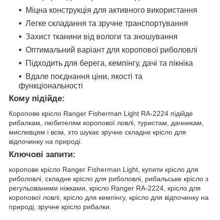
Міцна конструкція для активного використання
Легке складання та зручне транспортування
Захист тканини від вологи та зношування
Оптимальний варіант для коропової риболовлі
Підходить для берега, кемпінгу, дачі та пікніка
Вдале поєднання ціни, якості та
функціональності
Кому підійде:
Коропове крісло Ranger Fisherman Light RA-2224 підійде
рибалкам, любителям коропової ловлі, туристам, дачникам,
мисливцям і всім, хто шукає зручне складне крісло для
відпочинку на природі.
Ключові запити:
коропове крісло Ranger Fisherman Light, купити крісло для
риболовлі, складне крісло для риболовлі, рибальське крісло з
регульованими ніжками, крісло Ranger RA-2224, крісло для
коропової ловлі, крісло для кемпінгу, крісло для відпочинку на
природі, зручне крісло рибалки.