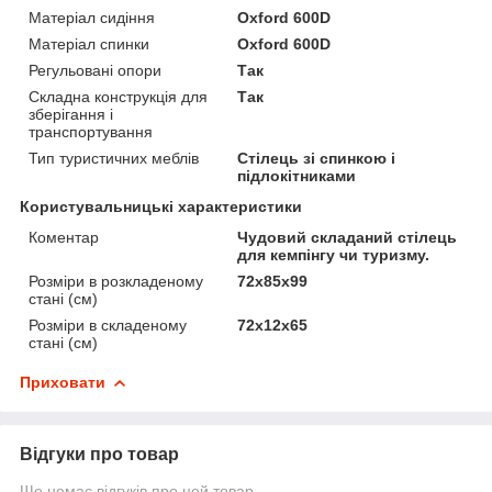
Матеріал сидіння
Oxford 600D
Матеріал спинки
Oxford 600D
Регульовані опори
Так
Складна конструкція для
Так
зберігання і
транспортування
Тип туристичних меблів
Стілець зі спинкою і
підлокітниками
Користувальницькі характеристики
Коментар
Чудовий складаний стілець
для кемпінгу чи туризму.
Розміри в розкладеному
72х85х99
стані (см)
Розміри в складеному
72х12х65
стані (см)
Приховати
Відгуки про товар
Ще немає відгуків про цей товар