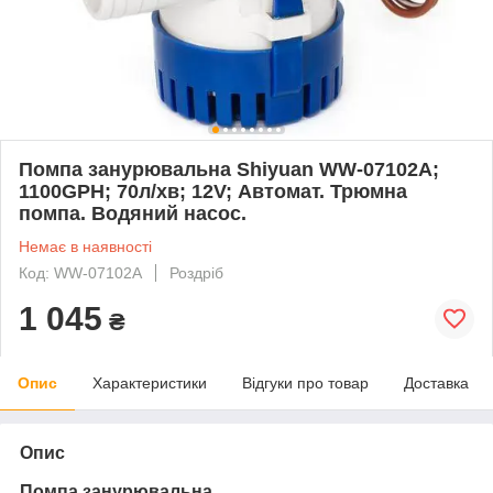
Помпа занурювальна Shiyuan WW-07102A;
1100GPH; 70л/хв; 12V; Автомат. Трюмна
помпа. Водяний насос.
Немає в наявності
Код: WW-07102A
Роздріб
1 045
₴
Опис
Характеристики
Відгуки про товар
Доставка
Опис
Помпа занурювальна.