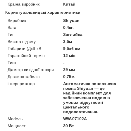
Країна виробник
Китай
Користувальницькі характеристики
Виробник
Shiyuan
Вага
0,4кг.
Тип
Заглибна
Висота під'єму
3,5м
Габарити (ДхШхВ
9,5х6 см
Гарантійний термін
12 міс
Тиск
-
Діаметр вихідної отвори
29 мм
Довжина кабелю
0,75м.
інтерпретатор
Автоматична поверхнева
помпа Shiyuan — це
надійний комплект для
забезпечення водою в
умовах відсутності
центального
водопостачання.
Моdель
WW-07102A
Мощност
30 Вт