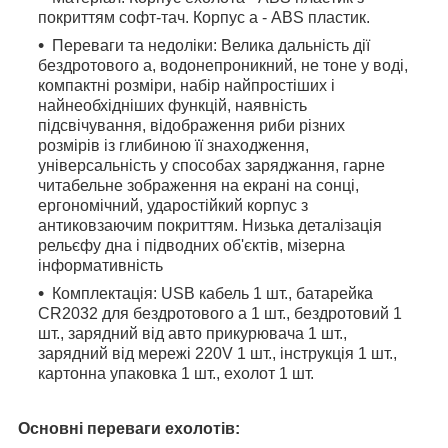
покриттям софт-тач. Корпус а - ABS пластик.
Переваги та недоліки: Велика дальність дії
бездротового а, водонепроникний, не тоне у воді,
компактні розміри, набір найпростіших і
найнеобхідніших функцій, наявність
підсвічування, відображення риби різних
розмірів із глибиною її знаходження,
універсальність у способах заряджання, гарне
читабельне зображення на екрані на сонці,
ергономічний, ударостійкий корпус з
антиковзаючим покриттям. Низька деталізація
рельєфу дна і підводних об'єктів, мізерна
інформативність
Комплектація: USB кабель 1 шт., батарейка
CR2032 для бездротового а 1 шт., бездротовий 1
шт., зарядний від авто прикурювача 1 шт.,
зарядний від мережі 220V 1 шт., інструкція 1 шт.,
картонна упаковка 1 шт., ехолот 1 шт.
Основні переваги ехолотів: