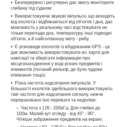
Безперервно і регулярно дає змогу моніторити
глибину під судном:
Використовуючи звукові імпульси, що виходять
від ехолота і відбиваються від об'єктів і дна, дає
можливість у реальному часі відстежувати не
тільки перепади дна, температуру, інші підводні
об'єкти, а й найголовнішу мету - рибу.
Є різновиди ехолотів із вбудованим GPS - це
дає можливість використовувати ел. карти для
навігації та зберігати інформацію про
місцезнаходження у воді різних предметів і
елементів (поганий рельєф, де було чудове
клювання тощо).
Різна частота надсилання імпульсів. У
більшості ехолотів здебільшого використовують
такі частоти для надсилання сигналу, нижче
перераховано їхні переваги та недоліки:
Частота з 126 - 200кГц: Для глибин до
100м. Малий кут огляду - від 45° - 90°.
Чіткіше зображення предметів на екрані.