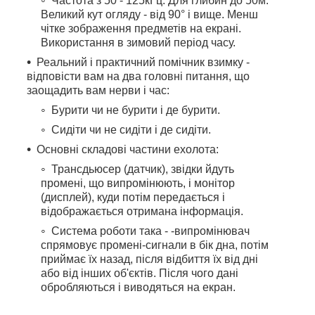
Частота з 50 - 125кГц: Для глибин до 50м.
Великий кут огляду - від 90° і вище. Менш
чітке зображення предметів на екрані.
Використання в зимовий період часу.
Реальний і практичний помічник взимку -
відповісти вам на два головні питання, що
заощадить вам нерви і час:
Бурити чи не бурити і де бурити.
Сидіти чи не сидіти і де сидіти.
Основні складові частини ехолота:
Трансдьюсер (датчик), звідки йдуть
промені, що випромінюють, і монітор
(дисплей), куди потім передається і
відображається отримана інформація.
Система роботи така - -випромінювач
спрямовує промені-сигнали в бік дна, потім
приймає їх назад, після відбиття їх від дні
або від інших об'єктів. Після чого дані
обробляються і виводяться на екран.