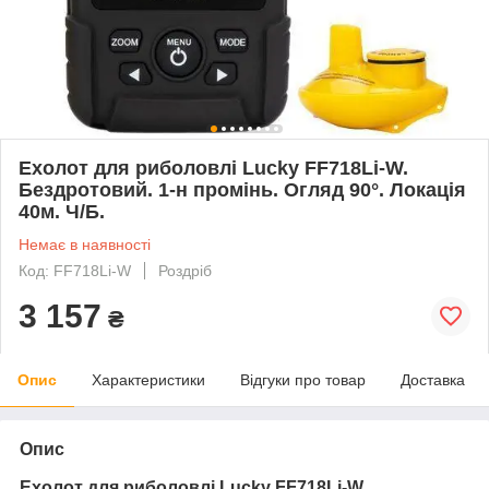
Ехолот для риболовлі Lucky FF718Li-W.
Бездротовий. 1-н промінь. Огляд 90°. Локація
40м. Ч/Б.
Немає в наявності
Код: FF718Li-W
Роздріб
3 157
₴
Опис
Характеристики
Відгуки про товар
Доставка
Опис
Ехолот для риболовлі
Lucky
FF718Li-W.