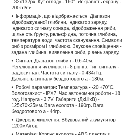
132х132px. Кут огляду - 160°. Яскравість екрану -
200cd/m².
Інформація, що відображається: Діапазон
відображуваної глибини, індикатор заряду,
індикатор сигналу сонара, відображення риби,
щільність ґрунту, рельєф дна, поточна глибина,
температура води, частота сканування. Символи
риб з розміром і глибиною. Звукове сповіщення -
задана глибина, виявлення риби, рівень заряду.
Сигнал: Діапазон глибин - 0.6-40м.
Регулювання чутливості - 8 рівнів. Тип сигналу -
радіосигнал. Частота сигналу - 0.434гГц.
Дальність сигналу бездротового а - 180м.
Робочі параметри: Температура - -20 +70°C.
Вологозахист - IPX7. Час автономної роботи - 18
год. Напруга - 3,7V. Габарити (ДхШхВ) -
125х70х25мм. Вага ехолота - 190гр. Вага
бездротового а - 44гр.
Джерело живлення: Вбудований акумулятор
1200мА/год.
Матеріал: Корпус ехолота - ABS пластик з