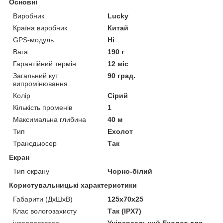
Основні
Виробник
Lucky
Країна виробник
Китай
GPS-модуль
Ні
Вага
190 г
Гарантійний термін
12 міс
Загальний кут
90 град.
випромінювання
Колір
Сірий
Кількість променів
1
Максимальна глибина
40 м
Тип
Ехолот
Трансдьюсер
Так
Екран
Тип екрану
Чорно-білий
Користувальницькі характеристики
Габарити (ДхШхВ)
125х70х25
Клас вологозахисту
Так (IPX7)
інтерпретатор
Універсальний Ехолот для