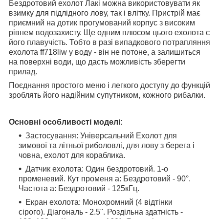
Бездротовий ехолот Лакі можна використовувати як
взимку для підлідного лову, так і влітку. Пристрій має
приємний на дотик прогумований корпус з високим
рівнем водозахисту. Ще одним плюсом цього ехолота є
його плавучість. Тобто в разі випадкового потрапляння
ехолота ff718liw у воду - він не потоне, а залишиться
на поверхні води, що дасть можливість зберегти
прилад.
Поєднання простого меню і легкого доступу до функцій
зроблять його надійним супутником, кожного рибалки.
Основні особливості моделі:
Застосування: Універсальний Ехолот для
зимової та літньої риболовлі, для лову з берега і
човна, ехолот для кораблика.
Датчик ехолота: Один бездротовий. 1-о
променевий. Кут променя а: Бездротовий - 90°.
Частота а: Бездротовий - 125кГц.
Екран ехолота: Монохромний (4 відтінки
сірого). Діагональ - 2.5". Роздільна здатність -