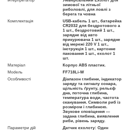
зимової та літньої
риболовлі, для ловлі з
берега та човна
Комплектація
USB-кабель 1 шт., батарейка
CR2032 для бездротового а
1 шт., бездротовий 1 шт.,
зарядне від авто
прикурювача 1 шт., зарядне
від мережі 220 V 1 шт.,
інструкція 1 шт., картонне
паковання 1 шт., ехолот 1
шт.
Матеріал
Корпус ABS пластик.
Моdель
FF718Li-W
Особливості
Діапазон глибини, індикатор
заряду та сигналу сонара,
щільність ґрунту, рельєф
дна, поточна глибина,
температура води, частота
сканування. Символи риб із
розміром і глибиною.
Звукове сповіщення —
задана глибина, виявлення
риби, рівень заряду.
Параметри дій
Датчик ехолоту: Один