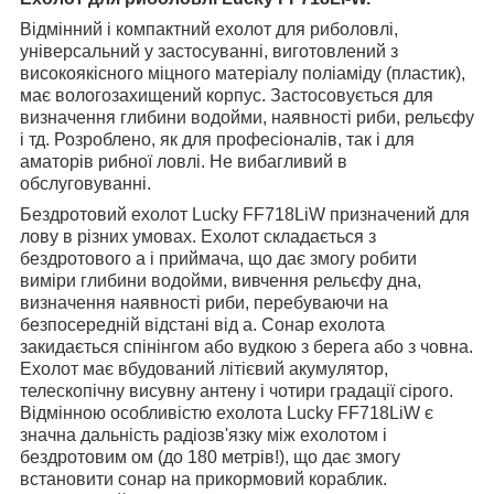
Відмінний і компактний ехолот для риболовлі,
універсальний у застосуванні, виготовлений з
високоякісного міцного матеріалу поліаміду (пластик),
має вологозахищений корпус. Застосовується для
визначення глибини водойми, наявності риби, рельєфу
і тд. Розроблено, як для професіоналів, так і для
аматорів рибної ловлі. Не вибагливий в
обслуговуванні.
Бездротовий ехолот Lucky FF718LiW призначений для
лову в різних умовах. Ехолот складається з
бездротового а і приймача, що дає змогу робити
виміри глибини водойми, вивчення рельєфу дна,
визначення наявності риби, перебуваючи на
безпосередній відстані від а. Сонар ехолота
закидається спінінгом або вудкою з берега або з човна.
Ехолот має вбудований літієвий акумулятор,
телескопічну висувну антену і чотири градації сірого.
Відмінною особливістю ехолота Lucky FF718LiW є
значна дальність радіозв'язку між ехолотом і
бездротовим ом (до 180 метрів!), що дає змогу
встановити сонар на прикормовий кораблик.