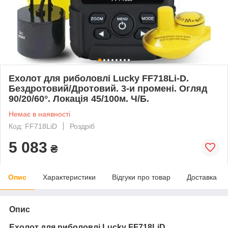
Ехолот для риболовлі Lucky FF718Li-D.
Бездротовий/Дротовий. 3-и промені. Огляд
90/20/60°. Локація 45/100м. Ч/Б.
Немає в наявності
Код: FF718LiD
Роздріб
5 083
₴
Опис
Характеристики
Відгуки про товар
Доставка
Опис
Ехолот для риболовлі Lucky FF718LiD.