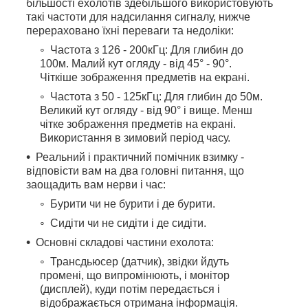
більшості ехолотів здебільшого використовують
такі частоти для надсилання сигналу, нижче
перераховано їхні переваги та недоліки:
Частота з 126 - 200кГц: Для глибин до
100м. Малий кут огляду - від 45° - 90°.
Чіткіше зображення предметів на екрані.
Частота з 50 - 125кГц: Для глибин до 50м.
Великий кут огляду - від 90° і вище. Менш
чітке зображення предметів на екрані.
Використання в зимовий період часу.
Реальний і практичний помічник взимку -
відповісти вам на два головні питання, що
заощадить вам нерви і час:
Бурити чи не бурити і де бурити.
Сидіти чи не сидіти і де сидіти.
Основні складові частини ехолота:
Трансдьюсер (датчик), звідки йдуть
промені, що випромінюють, і монітор
(дисплей), куди потім передається і
відображається отримана інформація.