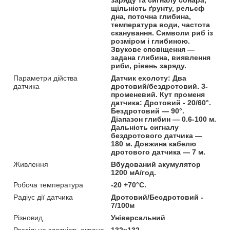
щільність ґрунту, рельєф
дна, поточна глибина,
температура води, частота
сканування. Символи риб із
розміром і глибиною.
Звукове сповіщення —
задана глибина, виявлення
риби, рівень заряду.
Параметри дійства
Датчик ехолоту: Два
датчика
дротовий/бездротовий. 3-
променевий. Кут променя
датчика: Дротовий - 20/60°.
Бездротовий — 90°.
Діапазон глибин — 0.6-100 м.
Дальність сигналу
бездротового датчика —
180 м. Довжина кабелю
дротового датчика — 7 м.
Живлення
Вбудований акумулятор
1200 мА/год.
Робоча температура
-20 +70°C.
Радіус дії датчика
Дротовий/Бесдротовий -
7/100м
Різновид
Універсальний
Роздільна здатність екрана
132х132