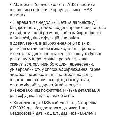
Матеріал: Корпус ехолота - ABS пластик з
покриттям софт-тач. Корпус датчика - ABS
пластик.
Переваги та недоліки: Велика дальність дії
бездротового датчика, водонепроникний, не тоне
у воді, компактні розміри, набір найпростіших і
найнеобхідніших функцій, наявність
підсвічування, відображення риби різних
розмірів із глибиною її знаходження, робота
ехолота на двох частотах дає точнішу та більш
розгорнуту інформацію про область, що
сканується, зручний бокс для перенесення,
універсальність у способах заряджання, гарне
читабельне зображення на екрані на сонці,
широке охоплення площі, що сканується,
ергономічний, ударостійкий корпус із
антиковзаючим покриттям. Низька деталізація
рельєфу дна і підводних об'єктів.
Комплектація: USB кабель 1 шт., батарейка
CR2032 для бездротового датчика 1 шт.,
бездротовий датчик 1 шт., датчик з кабелем і