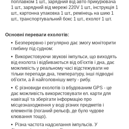
поплавком 1 шт., зарядний від авто прикурювача
1 шт., зарядний від мережі 220V 1 шт., інструкція 1
шт., картонна упаковка 1 шт., ремінець на шию 1
шт., транспортувальний бокс 1 шт., ехолот 1 шт.
Основні переваги ехолотів:
Безперервно і регулярно дає змогу моніторити
глибину під судном:
Використовуючи звукові імпульси, що виходять
від ехолота і відбиваються від об'єктів і дна, дає
можливість у реальному часі відстежувати не
тільки перепади дна, температуру, інші підводні
об'єкти, а й найголовнішу мету - рибу.
Є різновиди ехолотів із вбудованим GPS - це
дає можливість використовувати ел. карти для
навігації та зберігати інформацію про
місцезнаходження у воді різних предметів і
елементів (поганий рельєф, де було чудове
клювання тощо).
Різна частота надсилання імпульсів. У