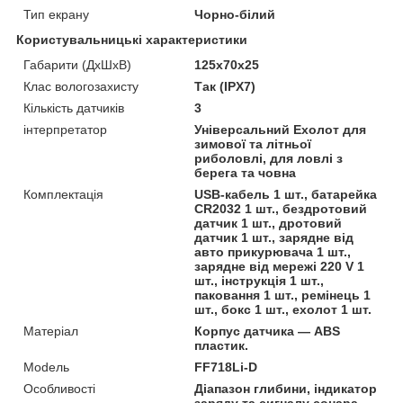
Тип екрану
Чорно-білий
Користувальницькі характеристики
Габарити (ДхШхВ)
125х70х25
Клас вологозахисту
Так (IPX7)
Кількість датчиків
3
інтерпретатор
Універсальний Ехолот для
зимової та літньої
риболовлі, для ловлі з
берега та човна
Комплектація
USB-кабель 1 шт., батарейка
CR2032 1 шт., бездротовий
датчик 1 шт., дротовий
датчик 1 шт., зарядне від
авто прикурювача 1 шт.,
зарядне від мережі 220 V 1
шт., інструкція 1 шт.,
паковання 1 шт., ремінець 1
шт., бокс 1 шт., ехолот 1 шт.
Матеріал
Корпус датчика — ABS
пластик.
Моdель
FF718Li-D
Особливості
Діапазон глибини, індикатор
заряду та сигналу сонара,