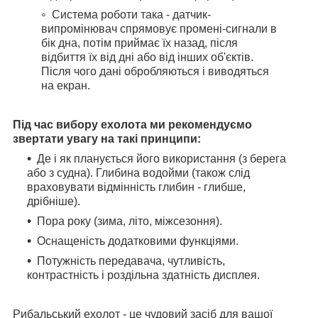
Система роботи така - датчик-
випромінювач спрямовує промені-сигнали в
бік дна, потім приймає їх назад, після
відбиття їх від дні або від інших об'єктів.
Після чого дані обробляються і виводяться
на екран.
Під час вибору ехолота ми рекомендуємо
звертати увагу на такі принципи:
Де і як планується його використання (з берега
або з судна). Глибина водойми (також слід
враховувати відмінність глибин - глибше,
дрібніше).
Пора року (зима, літо, міжсезоння).
Оснащеність додатковими функціями.
Потужність передавача, чутливість,
контрастність і роздільна здатність дисплея.
Рибальський ехолот - це чудовий засіб для вашої