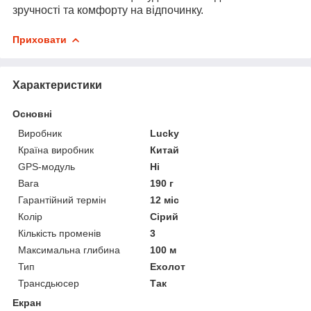
зручності та комфорту на відпочинку.
Приховати
Характеристики
Основні
Виробник
Lucky
Країна виробник
Китай
GPS-модуль
Ні
Вага
190 г
Гарантійний термін
12 міс
Колір
Сірий
Кількість променів
3
Максимальна глибина
100 м
Тип
Ехолот
Трансдьюсер
Так
Екран