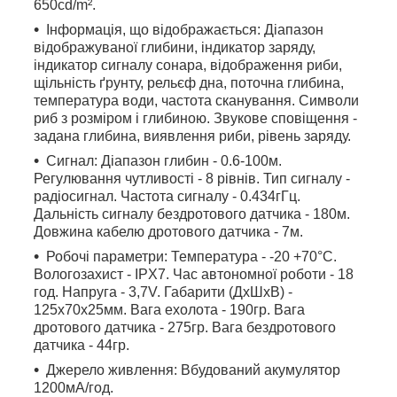
650cd/m².
Інформація, що відображається: Діапазон
відображуваної глибини, індикатор заряду,
індикатор сигналу сонара, відображення риби,
щільність ґрунту, рельєф дна, поточна глибина,
температура води, частота сканування. Символи
риб з розміром і глибиною. Звукове сповіщення -
задана глибина, виявлення риби, рівень заряду.
Сигнал: Діапазон глибин - 0.6-100м.
Регулювання чутливості - 8 рівнів. Тип сигналу -
радіосигнал. Частота сигналу - 0.434гГц.
Дальність сигналу бездротового датчика - 180м.
Довжина кабелю дротового датчика - 7м.
Робочі параметри: Температура - -20 +70°C.
Вологозахист - IPX7. Час автономної роботи - 18
год. Напруга - 3,7V. Габарити (ДхШхВ) -
125х70х25мм. Вага ехолота - 190гр. Вага
дротового датчика - 275гр. Вага бездротового
датчика - 44гр.
Джерело живлення: Вбудований акумулятор
1200мА/год.