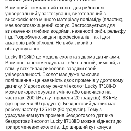
Відмінний і компактний ехолот для риболовлі,
універсальний у застосуванні, виготовлений з
високоякісного міцного матеріалу поліаміду (пластик),
має вологозахищений корпус. Застосовується для
визначення глибини водойми, наявності риби, рельєфу
і тд. Розроблено, як для професіоналів, так і для
аматорів рибної ловлі. Не вибагливий в
обслуговуванні.
Lucky ff718liD це модель ехолота з двома датчиками.
Відмінно зарекомендувала себе на літній, зимовій, а
втім, у всіх типах риболовлі завдяки своїй
універсальності. Ехолот має дуже важливе
поліпшення - це наявність двох променів у дротовому
датчику. У дротовому режимі ехолот Lucky ff718li-D
може використовувати змінно або одночасно на
частотах: 200 kHz (кут променя 20 градусів), 83 kHz
(кут променя 60 градусів). Бездротовий датчик має
робочу частоту 125 kHz (90 градусів). Тому з
урахуванням кута променя бездротового датчика
бездротовий ехолот Lucky ff718liD можна віднести до
трипроменевих ехолотів. Що ширший кут конуса