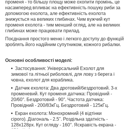
променя - то більшу площу може охопити промінь, це
насамперед впливає на ефективність пошуку риби за
допомогою ехолота, але ефективність ехолота
знижується на великих глибинах. Чим вужчий кут
променя ехолота - тим менший огляд, але на великих
глибинах може працювати прилад.
Поєднання простого меню і легкого доступу до функцій
зроблять його надійним супутником, кожного рибалки.
Основні особливості моделі:
Застосування: Універсальний Ехолот для
зимової та літньої риболовлі, для лову з берега і
човна, ехолот для кораблика.
Датчик ехолота: Два дротовий/бездротовий. 3-х
променевий. Кут променя датчика: Провідний -
20/60°. Бездротовий - 90°. Частота датчика:
Провідний - 200/83кГц. Бездротовий - 125кГц.
Екран ехолота: Монохромний (4 відтінки
сірого). Діагональ - 2.5". Роздільна здатність -
128х128px. Кут огляду - 160°. Яскравість екрана -