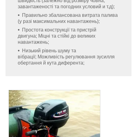
швидкість (залежно від розміру човна,
завантаженості та погодних условий и т.д);
Правильно збалансована витрата палива
(у разі максимальних навантажень);
Простота конструкції та пристрій
двигуна;
Міцні та стійкі до великих
навантажень;
Низький рівень шуму та
вібрації; Можливість регулювання зусилля
обертання й кута диферента;