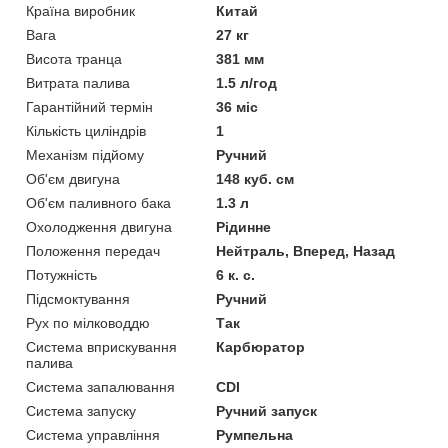
Країна виробник
Китай
Вага
27 кг
Висота транца
381 мм
Витрата палива
1.5 л/год
Гарантійний термін
36 міс
Кількість циліндрів
1
Механізм підйому
Ручний
Об'єм двигуна
148 куб. см
Об'єм паливного бака
1.3 л
Охолодження двигуна
Рідинне
Положення передач
Нейтраль, Вперед, Назад
Потужність
6 к. с.
Підсмоктування
Ручний
Рух по мілководдю
Так
Система вприскування
Карбюратор
палива
Система запалювання
CDI
Система запуску
Ручний запуск
Система управління
Румпельна