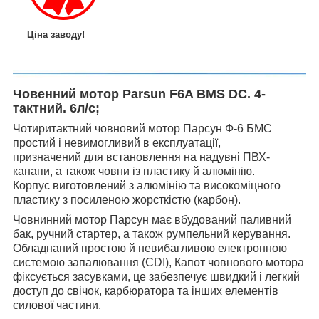
Ціна заводу!
Човенний мотор Parsun F6A BMS DC. 4-
тактний. 6л/с;
Чотиритактний човновий мотор Парсун Ф-6 БМС
простий і невимогливий в експлуатації,
призначений для встановлення на надувні ПВХ-
канапи, а також човни із пластику й алюмінію.
Корпус виготовлений з алюмінію та високоміцного
пластику з посиленою жорсткістю (карбон).
Човнинний мотор Парсун має вбудований паливний
бак, ручний стартер, а також румпельний керування.
Обладнаний простою й невибагливою електронною
системою запалювання (CDI), Капот човнового мотора
фіксується засувками, це забезпечує швидкий і легкий
доступ до свічок, карбюратора та інших елементів
силової частини.