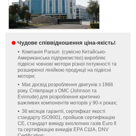
Чудове співвідношення ціна-якість!
Компанія Parsun (сумісно Китайсько-
Американська підприємство) виробляє
підвісні човнові мотори різної потужності та
розширеної лінійкою продукції на підвісні
мотори;
Має досвід розроблення двигунів з 1968
року. Співпраця з OMC (Johnson та
Evinrude) для розроблення критично
важливих компонентів моторів у 90-х роках;
36 місяців гарантії, сертифікат якості
стандарту ISO9001, пройшов сертифікацію
CE, стандарт викиду вихлопних газів Euro II
та сертифікацію викидів EPA США, DNV
Certification;