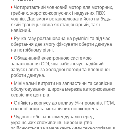
Чотиритактний човновий мотор для моторних,
гребних, жорстко-корпусних і надувних ПВХ
човнів. Дає змогу встановлювати його на будь-
який транець човна як стаціонарний, так і
навісний.
Ручка газу розташована на румпілі та під час
обертання дає змогу фіксувати оберти двигуна
на потрібному рівні.
Обладнаний електронною системою
запалювання
CDI
, яка забезпечує надійний
запуск навіть за холодної погоди та впевненої
роботи двигуна.
Мінімальні витрати на запчастини та сервісне
обслуговування, широка мережа авторизованих
сервісних центрів.
Стійкість корпусу до впливу УФ-променів, ГСМ,
солоної води та механічних пошкоджень.
Чудово себе зарекомендували серед
українських споживачів.
Виробництво
здійснюється за американськими технологіями в