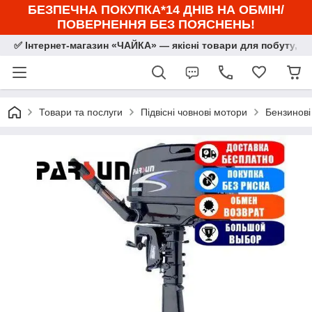
БЕЗПЕЧНА ПОКУПКА*14 ДНІВ НА ОБМІН/
ПОВЕРНЕННЯ БЕЗ ПОЯСНЕНЬ!
✅ Інтернет-магазин «ЧАЙКА» — якісні товари для побуту, сп
Товари та послуги
Підвісні човнові мотори
Бензинові